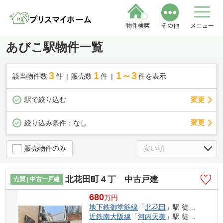
物件検索
その他
メニュー
あびこ駅物件一覧
3
1
1～3
該当物件数
件
販売数
件
件を表示
駅で絞り込む
変更
変更
絞り込み条件：
なし
販売物件のみ
北花田町４丁 中古戸建
売買 | 中古一戸建
680
万
円
地下鉄御堂筋線
「
北花田
」駅 徒歩10分
近鉄南大阪線
「
河内天美
」駅 徒歩21分