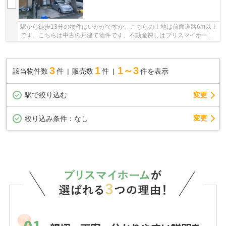
駅から徒歩13分の物件はいかがですか。こちらの土地は前面道路6m以上
です。こちらは中古の戸建て物件です。不動産探しはブリスマイホーム
にお任せください。堺市北区の物件情報を豊富...
3
1
1～3
該当物件数
件
販売数
件
件を表示
駅で絞り込む
変更
変更
絞り込み条件：
なし
01