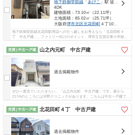
地下鉄御堂筋線
「
あびこ
」駅 徒歩25分
4DK
建物面積：73.10㎡（22.11坪）
土地面積：85.02㎡（25.71坪）
大阪府
堺市北区
北花田町
４丁108-20
地下鉄御堂筋線北花田駅周辺への引っ越しをお考えなら「北花田町４
丁 中古戸建」。ファミリー向けのポイント、堺市立五箇荘東小学校が
徒歩10分のところにあります。足の不自由な人も...
山之内元町 中古戸建
売買 | 中古一戸建
過去掲載物件
ぜひ一度見ていただきたい、「山之内元町 中古戸建」です。家から
217mのところには河野クリニックがあります。こちらは中古一戸建ての
物件です。こちらの物件は築5年以内です。夢のマ...
北花田町４丁 中古戸建
売買 | 中古一戸建
過去掲載物件