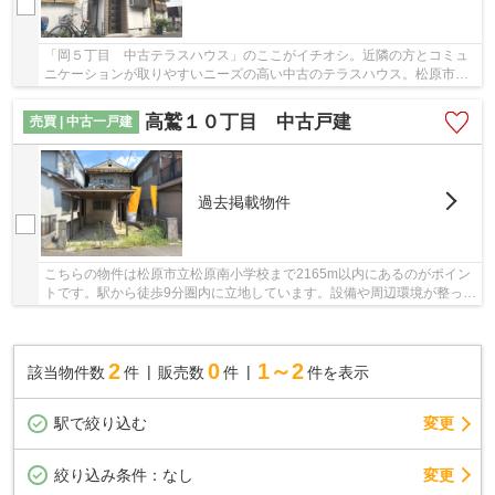
「岡５丁目 中古テラスハウス」のここがイチオシ。近隣の方とコミュ
ニケーションが取りやすいニーズの高い中古のテラスハウス。松原市に
ある物件をご希望の方は、ぜひ交通の便利な近...
高鷲１０丁目 中古戸建
売買 | 中古一戸建
過去掲載物件
こちらの物件は松原市立松原南小学校まで2165m以内にあるのがポイン
トです。駅から徒歩9分圏内に立地しています。設備や周辺環境が整って
いる中古戸建てはいかがでしょうか。羽曳野市...
2
0
1～2
該当物件数
件
販売数
件
件を表示
駅で絞り込む
変更
変更
絞り込み条件：
なし