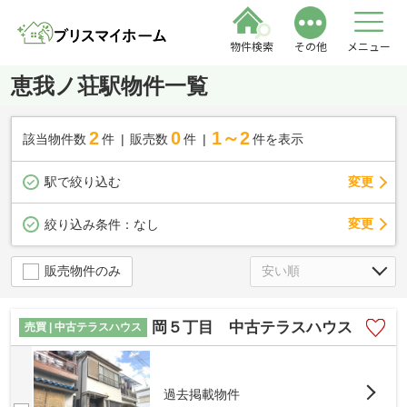
物件検索
その他
メニュー
恵我ノ荘駅物件一覧
2
0
1～2
該当物件数
件
販売数
件
件を表示
駅で絞り込む
変更
変更
絞り込み条件：
なし
販売物件のみ
岡５丁目 中古テラスハウス
売買 | 中古テラスハウス
過去掲載物件