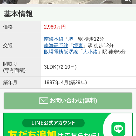
基本情報
価格
2,980万円
南海本線
「
堺
」駅 徒歩12分
交通
南海高野線
「
堺東
」駅 徒歩12分
阪堺電軌阪堺線
「
大小路
」駅 徒歩5分
間取り
3LDK(72.10㎡)
(専有面積)
築年月
1997年 4月(築29年)
お問い合わせ(無料)