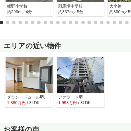
熊野小学校
殿馬場中学校
大小路
約296m／4分
約337m／5分
約360m／
エリアの近い物件
グラン・ドムール堺ザビエル公園
アグラード堺
1,880
万
円
/ 3LDK
1,998
万
円
/ 3LDK
お客様の声