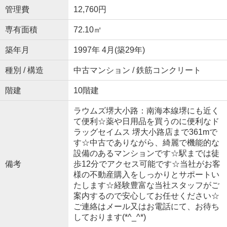
管理費
12,760円
専有面積
72.10㎡
築年月
1997年 4月(築29年)
種別 / 構造
中古マンション / 鉄筋コンクリート
階建
10階建
ラウムズ堺大小路：南海本線堺にも近く
て便利☆薬や日用品を買うのに便利なド
ラッグセイムス 堺大小路店まで361mで
す☆中古でありながら、綺麗で機能的な
設備のあるマンションです☆駅までは徒
備考
歩12分でアクセス可能です☆当社がお客
様の不動産購入をしっかりとサポートい
たします☆経験豊富な当社スタッフがご
案内するので安心してお任せください☆
ご連絡はメール又はお電話にて、お待ち
しております(*^_^*)