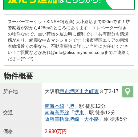
スーパーマーケットKINSHO(近商) 大小路店まで320mです！堺
警察署が家から428mのところにあります！エレベーター付き
の物件なので、重い荷物を運ぶ時に便利です！共有部分も清潔
感があり、綺麗な中古マンションです！堺市堺区エリアの南海
本線堺近くの事なら、不動産事情に詳しい当社にお任せくださ
い！ご質問などがあればinfo@bliss-myhome.co.jpまでご連絡く
ださい(*^_^*)
物件概要
所在地
大阪府
堺市堺区
市之町東
３丁2-17
南海本線
「
堺
」駅 徒歩12分
交通
南海高野線
「
堺東
」駅 徒歩12分
阪堺電軌阪堺線
「
大小路
」駅 徒歩5分
価格
2,980万円