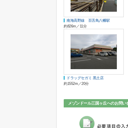
南海高野線 百舌鳥八幡駅
約826m／11分
ドラッグセガミ 黒土店
約1552m／20分
メゾンドール三国ヶ丘へのお問い