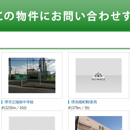
堺市立陵南中学校
堺赤畑町郵便局
約1215m／16分
約175m／3分