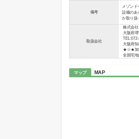
メゾンド
備考
設備のあ
か取り扱
株式会社
大阪府堺
TEL:072-
取扱会社
大阪府知事 
★☆★加
全国宅地
MAP
マップ