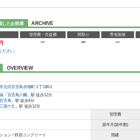
ARCHIVE
載したお部屋
管理費・共益費
間取り
専有面積
万円
***
***
***
ください。
OVERVIEW
市北区
百舌鳥赤畑町
３丁180-1
線
「
百舌鳥八幡
」駅 徒歩12分
百舌鳥
」駅 徒歩4分
三国ケ丘
」駅 徒歩12分
管理費
築年月(築年数)
ション / 鉄筋コンクリート
階建