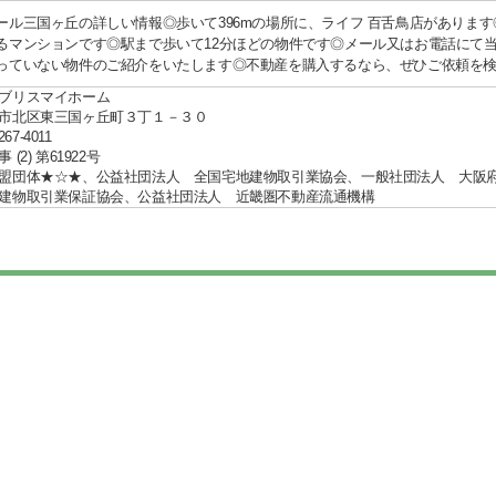
ール三国ヶ丘の詳しい情報◎歩いて396mの場所に、ライフ 百舌鳥店がありま
るマンションです◎駅まで歩いて12分ほどの物件です◎メール又はお電話にて
っていない物件のご紹介をいたします◎不動産を購入するなら、ぜひご依頼を検討して
ブリスマイホーム
市北区東三国ヶ丘町３丁１－３０
267-4011
(2) 第61922号
盟団体★☆★、公益社団法人 全国宅地建物取引業協会、一般社団法人 大
建物取引業保証協会、公益社団法人 近畿圏不動産流通機構