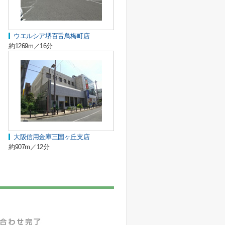
ウエルシア堺百舌鳥梅町店
約1269m／16分
大阪信用金庫三国ヶ丘支店
約907m／12分