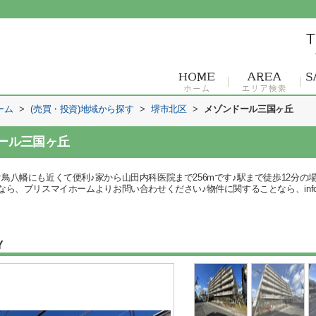
ーム
>
(売買・投資)地域から探す
>
堺市北区
>
メゾンドール三国ヶ丘
ール三国ヶ丘
八幡にも近くて便利♪家から山田内科医院まで256mです♪駅まで徒歩12分の場
ブリスマイホームよりお問い合わせください♪物件に関することなら、info@bliss
Y