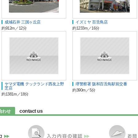
成城石井 三国ヶ丘店
イズミヤ 百舌鳥店
約912m／12分
約1233m／16分
ヤマダ電機 テックランド西友上野
堺警察署 阪和百舌鳥駅前交番
芝店
約390m／5分
約1381m／18分
contact us
合わせ