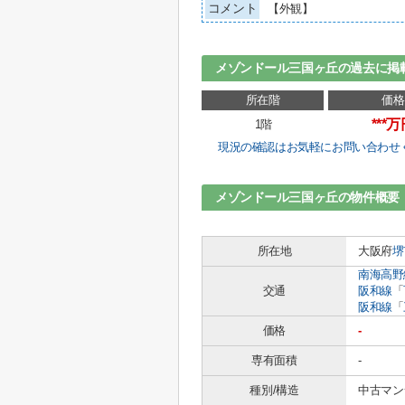
コメント
【外観】
メゾンドール三国ヶ丘の過去に掲
所在階
価格
***
1階
現況の確認はお気軽にお問い合わせ
メゾンドール三国ヶ丘の物件概要
所在地
大阪府
堺
南海高野
交通
阪和線
「
阪和線
「
価格
-
専有面積
-
種別/構造
中古マン