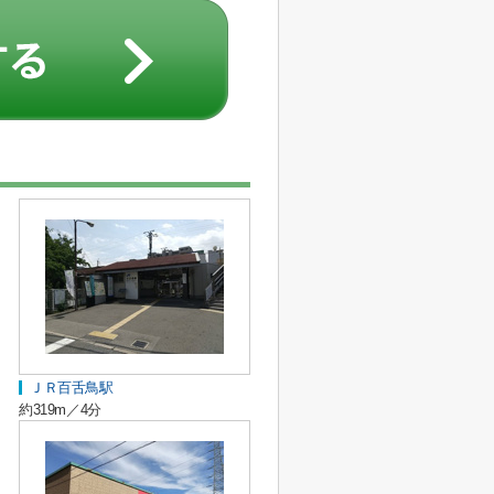
ＪＲ百舌鳥駅
約319m／4分