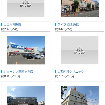
山田内科医院
ライフ 百舌鳥店
約256m／4分
約396m／5分
ジョーシン三国ヶ丘店
大西内科クリニック
約800m／10分
約737m／10分