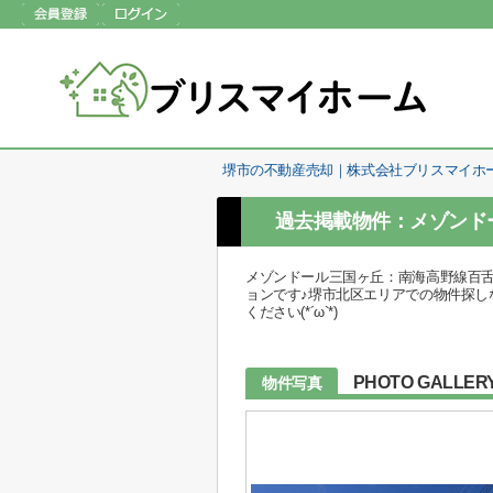
堺市の不動産売却｜株式会社ブリスマイホ
過去掲載物件：メゾンド
メゾンドール三国ヶ丘：南海高野線百舌鳥
ョンです♪堺市北区エリアでの物件探しなら、
ください(*´ω`*)
PHOTO GALLER
物件写真