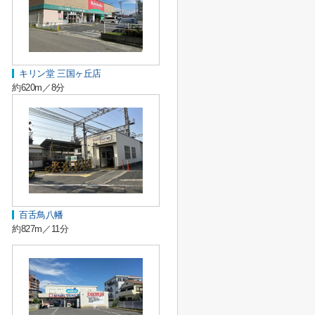
キリン堂 三国ヶ丘店
約620m／8分
百舌鳥八幡
約827m／11分