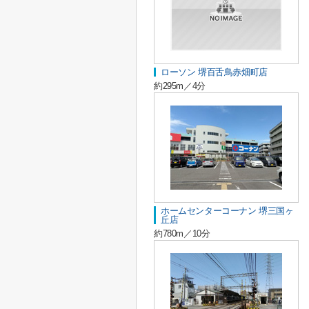
ローソン 堺百舌鳥赤畑町店
約295m／4分
ホームセンターコーナン 堺三国ヶ
丘店
約780m／10分