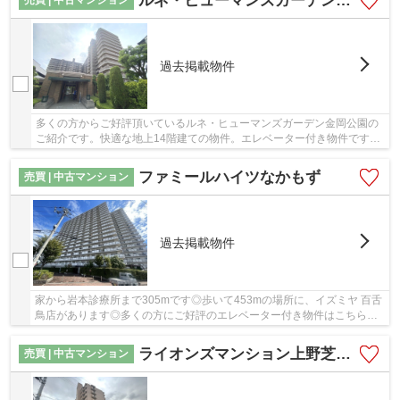
ルネ・ヒューマンズガーデン金岡公園
売買 | 中古マンション
過去掲載物件
多くの方からご好評頂いているルネ・ヒューマンズガーデン金岡公園の
ご紹介です。快適な地上14階建ての物件。エレベーター付き物件です。
中古でありながら、室内もきれいな一押しのマ...
ファミールハイツなかもず
売買 | 中古マンション
過去掲載物件
家から岩本診療所まで305mです◎歩いて453mの場所に、イズミヤ 百舌
鳥店があります◎多くの方にご好評のエレベーター付き物件はこちらで
す◎共有部分も清潔感があり、綺麗な中古マンショ...
ライオンズマンション上野芝駅前
売買 | 中古マンション