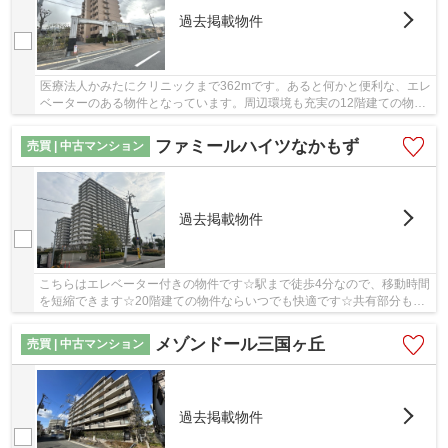
過去掲載物件
医療法人かみたにクリニックまで362mです。あると何かと便利な、エレ
ベーターのある物件となっています。周辺環境も充実の12階建ての物
件。綺麗に整備された中古マンションで清潔感を...
ファミールハイツなかもず
売買 | 中古マンション
過去掲載物件
こちらはエレベーター付きの物件です☆駅まで徒歩4分なので、移動時間
を短縮できます☆20階建ての物件ならいつでも快適です☆共有部分も清
潔感があり、綺麗な中古マンションです☆マイホー...
メゾンドール三国ヶ丘
売買 | 中古マンション
過去掲載物件