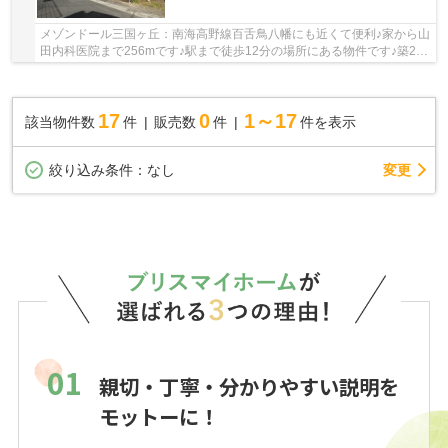
メゾンドール三国ヶ丘：南海高野線百舌鳥八幡にも近くて便利♪家から山
田内科医院まで256mです♪駅まで徒歩12分の場所にある物件です♪築26
年の中古マンションです♪堺市北区エリアでの物...
17
0
1～17
該当物件数
件
販売数
件
件を表示
変更
絞り込み条件：
なし
01
親切・丁寧・分かりやすい説明を
モットーに！