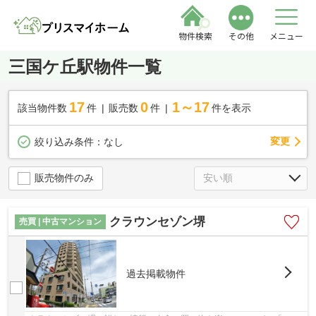
物件検索
その他
メニュー
三国ケ丘駅物件一覧
17
0
1～17
該当物件数
件
販売数
件
件を表示
変更
絞り込み条件：
なし
販売物件のみ
クラウンセゾン堺
売買 | 中古マンション
過去掲載物件