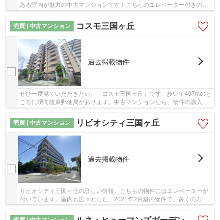
ある室内が魅力の中古マンションです！こちらのエレベーター付きの物
件はいかがでしょうか！地上13階建ての物件で...
コスモ三国ヶ丘
売買 | 中古マンション
過去掲載物件
ぜひ一度見ていただきたい、「コスモ三国ヶ丘」です。歩いて407mのと
ころに堺向陵東郵便局があります。中古マンションなら、物件の購入も
スムーズです。物件から徒歩4分の場所に駅があ...
リビオシティ三国ヶ丘
売買 | 中古マンション
過去掲載物件
リビオシティ三国ヶ丘の詳しい情報。こちらの物件にはエレベーターが
付いています。室内も広々とした、2021年2月築の物件で、多くの方に
好評です。中古でありながら、綺麗で機能的な設...