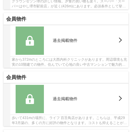
クラウンセゾン堺の詳しい情報。夕食の買い物も楽々。スーパー「スー
パーはやし堺市駅前店」が近く(426m)にあります。必須条件として挙げ
る方が多い、エレベーター付きの物件です。綺...
会員物件
過去掲載物件
家から372mのところには大西内科クリニックがあります。周辺環境も充
実の10階建ての物件。住んでいて心地の良い中古マンションで魅力的で
す。上階の方も上り下りしやすい、エレベータ...
会員物件
過去掲載物件
歩いて431mの場所に、ライフ 百舌鳥店があります。こちらは、平成29
年3月築の、多くの方に好評の物件となります。コストも抑えることがで
きる中古マンションはオススメです。こちらは...