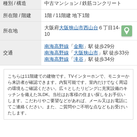
種別 / 構造
中古マンション / 鉄筋コンクリート
所在階 / 階建
1階 / 11階建 地下1階
大阪府
大阪狭山市
西山台
６丁目14-
所在地
10
南海高野線
「
金剛
」駅 徒歩29分
交通
南海高野線
「
大阪狭山市
」駅 徒歩33分
南海高野線
「
滝谷
」駅 徒歩34分
こちらは11階建ての建物です。TVインターホンで、モニターか
ら来訪者が確認できます。内覧可能です。室内だけでなく周辺
の環境もご確認ください。広々としたリビングに充実設備のキ
ッチンを備えた3LDK。当社はお客様の住まい探しをお手伝い
します。こだわりやご要望などがあれば、メール又はお電話に
てご連絡ください。また、ご質問やご不明な点などもお受けい
たします。