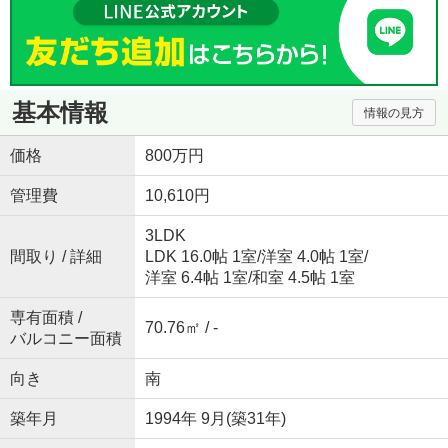
基本情報
情報の見方
価格
800万円
管理費
10,610円
3LDK
間取り / 詳細
LDK 16.0帖 1室
/
洋室 4.0帖 1室
/
洋室 6.4帖 1室
/
和室 4.5帖 1室
専有面積 /
70.76㎡ / -
バルコニー面積
向き
南
築年月
1994年 9月(築31年)