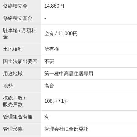
修繕積立金
14,860円
修繕積立基金
-
駐車場 / 月額料
空有 / 11,000円
金
土地権利
所有権
国土法届出要否
不要
用途地域
第一種中高層住居専用
地勢
高台
棟総戸数 /
108戸 / 1戸
販売戸数
管理組合有無
有
管理形態
管理会社に全部委託