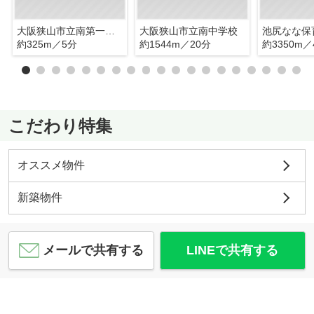
大阪狭山市立南第一小学校
大阪狭山市立南中学校
池尻なな保
約325m／5分
約1544m／20分
約3350m／
こだわり特集
オススメ物件
新築物件
メールで共有する
LINEで共有する