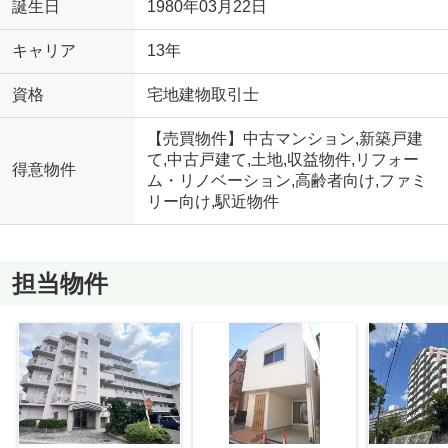
誕生日
1980年03月22日
キャリア
13年
資格
宅地建物取引士
【売買物件】中古マンション,新築戸建
て,中古戸建て,土地,収益物件,リフォー
得意物件
ム・リノベーション,高齢者向け,ファミ
リー向け,駅近物件
担当物件