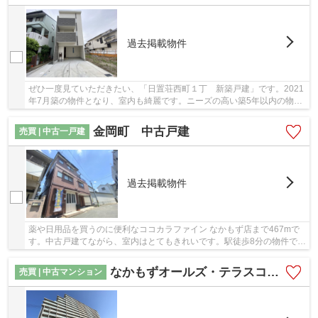
過去掲載物件
ぜひ一度見ていただきたい、「日置荘西町１丁 新築戸建」です。2021
年7月築の物件となり、室内も綺麗です。ニーズの高い築5年以内の物件
です。きれいな物件をお探しの方は、ぜひこち...
金岡町 中古戸建
売買 | 中古一戸建
過去掲載物件
薬や日用品を買うのに便利なココカラファイン なかもず店まで467mで
す。中古戸建てながら、室内はとてもきれいです。駅徒歩8分の物件で
す。地域情報に詳しいブリスマイホームにご連絡...
なかもずオールズ・テラスコート
売買 | 中古マンション