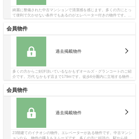
綺麗に整備された中古マンションで清潔感を感じます。多くの方にとっ
て便利で欠かせない条件でもあるのがエレベーター付きの物件です。平
成30年7月築の物件となっており、設備も充実し...
会員物件
過去掲載物件
多くの方からご好評頂いているなかもずオールズ・グランコートのご紹
介です。万代 なかもず店まで179mです。徒歩6分圏内に立地する物件で
す。多くの方に好評な、清潔感のある室内が魅...
会員物件
過去掲載物件
23階建てのイチオシの物件。エレベーターがある物件です。中古マンシ
ョンなら、物件の購入もスムーズです。多くの方に好評の、駅から徒歩1