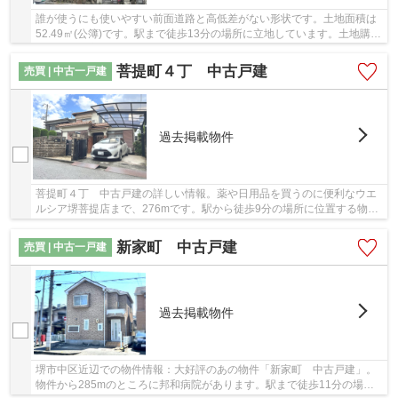
誰が使うにも使いやすい前面道路と高低差がない形状です。土地面積は
52.49㎡(公簿)です。駅まで徒歩13分の場所に立地しています。土地購入
をお考えの方にイチオシの売地がこちらです。...
菩提町４丁 中古戸建
売買 | 中古一戸建
過去掲載物件
菩提町４丁 中古戸建の詳しい情報。薬や日用品を買うのに便利なウエ
ルシア堺菩提店まで、276mです。駅から徒歩9分の場所に位置する物件
です。こちらの物件は中古戸建物件です。地域に...
新家町 中古戸建
売買 | 中古一戸建
過去掲載物件
堺市中区近辺での物件情報：大好評のあの物件「新家町 中古戸建」。
物件から285mのところに邦和病院があります。駅まで徒歩11分の場所