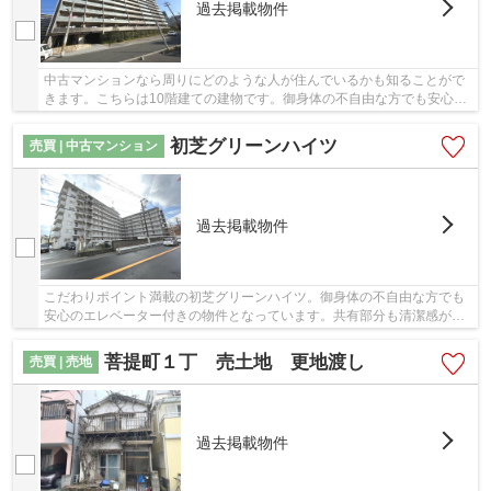
過去掲載物件
中古マンションなら周りにどのような人が住んでいるかも知ることがで
きます。こちらは10階建ての建物です。御身体の不自由な方でも安心の
エレベーター付きの物件となっています。駅か...
初芝グリーンハイツ
売買 | 中古マンション
過去掲載物件
こだわりポイント満載の初芝グリーンハイツ。御身体の不自由な方でも
安心のエレベーター付きの物件となっています。共有部分も清潔感があ
り、綺麗な中古マンションです。徒歩7分圏内に...
菩提町１丁 売土地 更地渡し
売買 | 売地
過去掲載物件