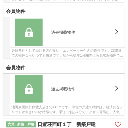
分に位置する物件です。南海高野線白鷺近くで...
会員物件
過去掲載物件
必須条件として挙げる方が多い、エレベーター付きの物件です。23階建
ての物件ならいつでも快適です。駅から徒歩1分圏内にある駅近物件で
す。快適な室内環境のある、平成24年1月築の物...
会員物件
過去掲載物件
池田泉州銀行白鷺支店まで415mです。中古の戸建て物件は、経済的なメ
リットが大きいのが特徴です。駅まで徒歩4分でアクセス可能な、人気の
駅近物件です。ブリスマイホームのスタッフが...
日置荘西町１丁 新築戸建
売買 | 新築一戸建