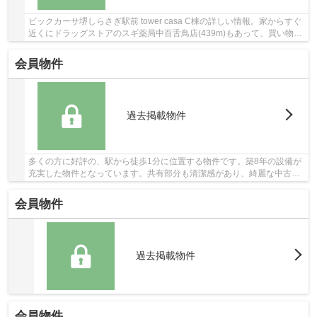
ビックカーサ堺しらさぎ駅前 tower casa C棟の詳しい情報。家からすぐ
近くにドラッグストアのスギ薬局中百舌鳥店(439m)もあって、買い物し
やすいですよ。中古でありながら、綺麗で機能...
会員物件
過去掲載物件
多くの方に好評の、駅から徒歩1分に位置する物件です。築8年の設備が
充実した物件となっています。共有部分も清潔感があり、綺麗な中古マ
ンションです。こちらの物件にはエレベーター...
会員物件
過去掲載物件
会員物件