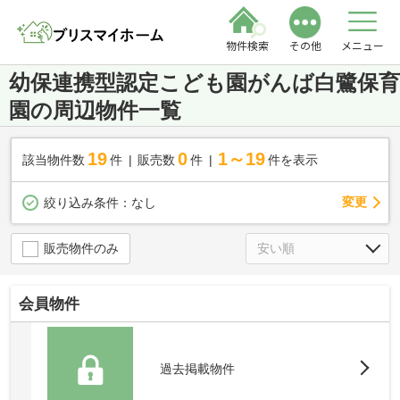
物件検索
その他
メニュー
幼保連携型認定こども園がんば白鷺保育
園の周辺物件一覧
19
0
1～19
該当物件数
件
販売数
件
件を表示
変更
絞り込み条件：
なし
販売物件のみ
会員物件
過去掲載物件