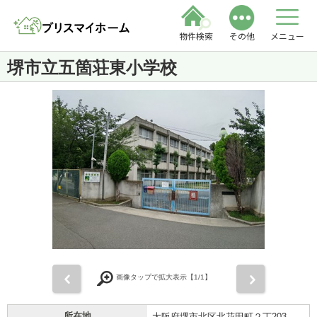
物件検索
その他
メニュー
堺市立五箇荘東小学校
前
次
画像タップで拡大表示【
1
/1】
所在地
大阪府堺市北区北花田町２丁203