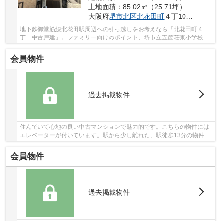
土地面積：85.02㎡（25.71坪）
大阪府
堺市北区
北花田町
４丁108-20
地下鉄御堂筋線北花田駅周辺への引っ越しをお考えなら「北花田町４
丁 中古戸建」。ファミリー向けのポイント、堺市立五箇荘東小学校が
徒歩10分のところにあります。足の不自由な人も...
会員物件
過去掲載物件
住んでいて心地の良い中古マンションで魅力的です。こちらの物件には
エレベーターが付いています。駅から少し離れた、駅徒歩13分の物件で
す。072-267-4011にお電話、またはinfo@bliss-...
会員物件
過去掲載物件