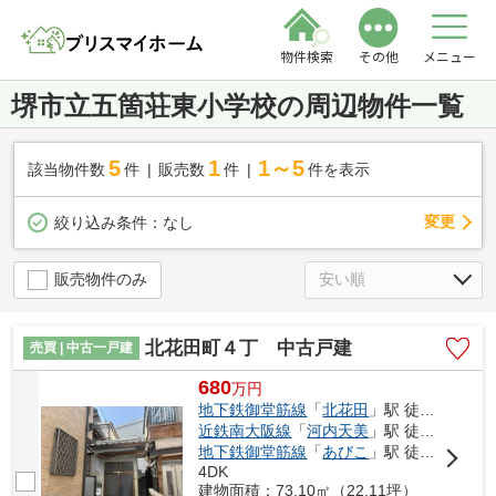
物件検索
その他
メニュー
堺市立五箇荘東小学校の周辺物件一覧
5
1
1～5
該当物件数
件
販売数
件
件を表示
変更
絞り込み条件：
なし
販売物件のみ
北花田町４丁 中古戸建
売買 | 中古一戸建
680
万
円
地下鉄御堂筋線
「
北花田
」駅 徒歩10分
近鉄南大阪線
「
河内天美
」駅 徒歩21分
地下鉄御堂筋線
「
あびこ
」駅 徒歩25分
4DK
建物面積：73.10㎡（22.11坪）