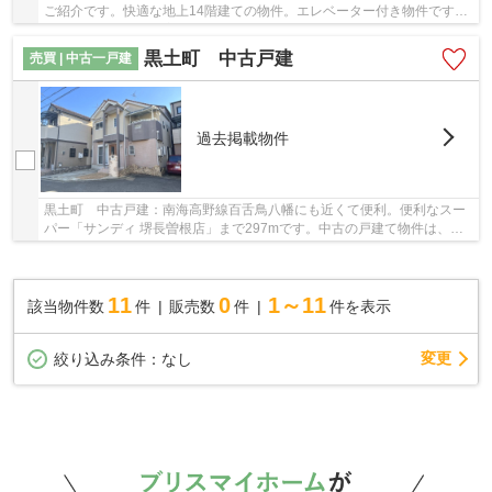
ご紹介です。快適な地上14階建ての物件。エレベーター付き物件です。
中古でありながら、室内もきれいな一押しのマ...
黒土町 中古戸建
売買 | 中古一戸建
過去掲載物件
黒土町 中古戸建：南海高野線百舌鳥八幡にも近くて便利。便利なスー
パー「サンディ 堺長曽根店」まで297mです。中古の戸建て物件は、経
済的なメリットが大きいのが特徴です。駅から徒...
11
0
1～11
該当物件数
件
販売数
件
件を表示
変更
絞り込み条件：
なし