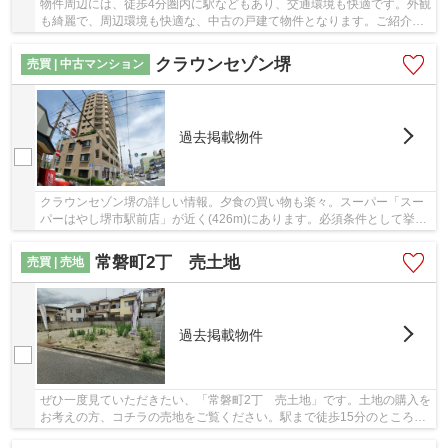
物件周辺には、徒歩4分圏内に駅などもあり、交通環境も快適です。外観
も綺麗で、周辺環境も快適な、中古の戸建て物件となります。ご紹介す
るのは平成24年4月竣工・築8年の物件です。安...
クラウンセゾン堺
売買 | 中古マンション
過去掲載物件
クラウンセゾン堺の詳しい情報。夕食の買い物も楽々。スーパー「スー
パーはやし堺市駅前店」が近く(426m)にあります。必須条件として挙げ
る方が多い、エレベーター付きの物件です。綺...
常磐町2丁 売土地
売買 | 売地
過去掲載物件
ぜひ一度見ていただきたい、「常磐町2丁 売土地」です。土地の購入を
お考えの方、コチラの売地をご覧ください。駅まで徒歩15分のところに
あり少し雑踏をはなれ落ち着いた立地。前面道...