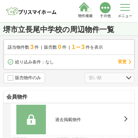
物件検索
その他
メニュー
堺市立長尾中学校の周辺物件一覧
3
0
1～3
該当物件数
件
販売数
件
件を表示
変更
絞り込み条件：
なし
販売物件のみ
会員物件
過去掲載物件