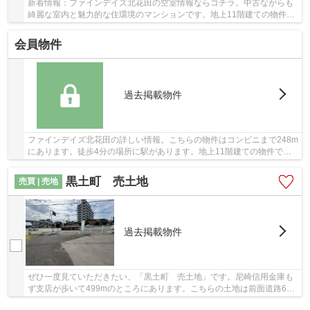
新着情報：ファインデイズ北花田の空室情報ならコチラ。中古ながらも
綺麗な室内と魅力的な住環境のマンションです。地上11階建ての物件で
す。エレベーター付きの物件なので、上階でも...
会員物件
過去掲載物件
ファインデイズ北花田の詳しい情報。こちらの物件はコンビニまで248m
にあります。徒歩4分の場所に駅があります。地上11階建ての物件で
す。物件探しでお困りでしたら、地域密着型のブリ...
黒土町 売土地
売買 | 売地
過去掲載物件
ぜひ一度見ていただきたい、「黒土町 売土地」です。尼崎信用金庫も
ず支店が歩いて499mのところにあります。こちらの土地は前面道路6m
以上です。アップダウンの少ない平坦地です。当...