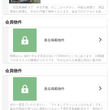
「百舌鳥梅町３丁 中古戸建」のここがイチオシ。外観も綺麗で、周辺
環境も快適な、中古の戸建て物件となります。徒歩でのアクセスも快適
な、9分に駅が立地する物件です。こちらの物件...
会員物件
過去掲載物件
関西みらい銀行 中もず支店が歩いて356mのところにあります。10階建
てのオススメの建物がコチラです。中古ながらも綺麗な室内と魅力的な
住環境のマンションです。こちらのエレベーター...
会員物件
過去掲載物件
ぜひ一度見ていただきたい、「ライオンズマンションなかもず」です。
薬や日用品を買うのに便利なウエルシア堺百舌鳥梅町店まで、385mで