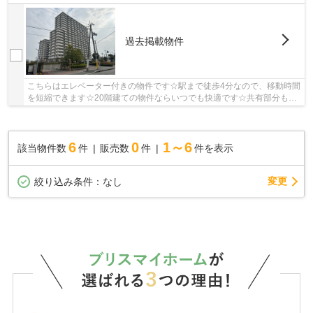
過去掲載物件
こちらはエレベーター付きの物件です☆駅まで徒歩4分なので、移動時間
を短縮できます☆20階建ての物件ならいつでも快適です☆共有部分も清
潔感があり、綺麗な中古マンションです☆マイホー...
6
0
1～6
該当物件数
件
販売数
件
件を表示
変更
絞り込み条件：
なし