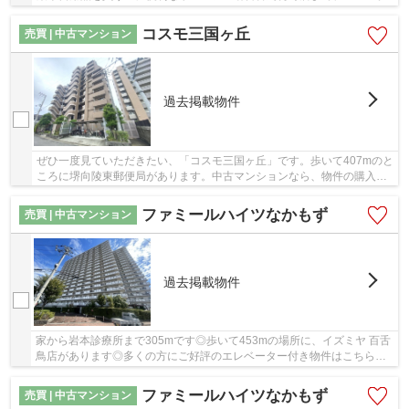
す。住んでいて心地の良い中古マンションで魅力...
コスモ三国ヶ丘
売買 | 中古マンション
過去掲載物件
ぜひ一度見ていただきたい、「コスモ三国ヶ丘」です。歩いて407mのと
ころに堺向陵東郵便局があります。中古マンションなら、物件の購入も
スムーズです。物件から徒歩4分の場所に駅があ...
ファミールハイツなかもず
売買 | 中古マンション
過去掲載物件
家から岩本診療所まで305mです◎歩いて453mの場所に、イズミヤ 百舌
鳥店があります◎多くの方にご好評のエレベーター付き物件はこちらで
す◎共有部分も清潔感があり、綺麗な中古マンショ...
ファミールハイツなかもず
売買 | 中古マンション