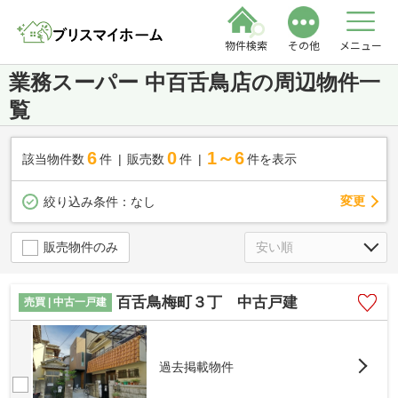
物件検索
その他
メニュー
業務スーパー 中百舌鳥店の周辺物件一
覧
6
0
1～6
該当物件数
件
販売数
件
件を表示
変更
絞り込み条件：
なし
販売物件のみ
百舌鳥梅町３丁 中古戸建
売買 | 中古一戸建
過去掲載物件