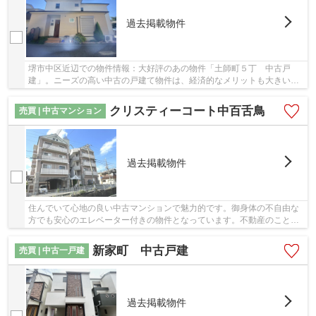
過去掲載物件
堺市中区近辺での物件情報：大好評のあの物件「土師町５丁 中古戸
建」。ニーズの高い中古の戸建て物件は、経済的なメリットも大きいで
す。室内も広々とした、平成28年3月築の物件で、...
クリスティーコート中百舌鳥
売買 | 中古マンション
過去掲載物件
住んでいて心地の良い中古マンションで魅力的です。御身体の不自由な
方でも安心のエレベーター付きの物件となっています。不動産のことで
お困りでしたら、まずはブリスマイホームにお...
新家町 中古戸建
売買 | 中古一戸建
過去掲載物件