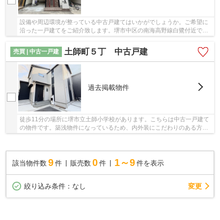
設備や周辺環境が整っている中古戸建てはいかがでしょうか。ご希望に
沿った一戸建てをご紹介致します。堺市中区の南海高野線白鷺付近でマ
イホームの購入をお考えなら、お気軽にお問い...
土師町５丁 中古戸建
売買 | 中古一戸建
過去掲載物件
徒歩11分の場所に堺市立土師小学校があります。こちらは中古一戸建て
の物件です。築浅物件になっているため、内外装にこだわりのある方に
もおすすめです。こちらの物件は築5年以内です...
9
0
1～9
該当物件数
件
販売数
件
件を表示
変更
絞り込み条件：
なし