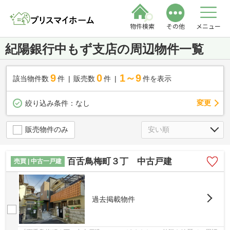
物件検索
その他
メニュー
紀陽銀行中もず支店の周辺物件一覧
9
0
1～9
該当物件数
件
販売数
件
件を表示
変更
絞り込み条件：
なし
販売物件のみ
百舌鳥梅町３丁 中古戸建
売買 | 中古一戸建
過去掲載物件