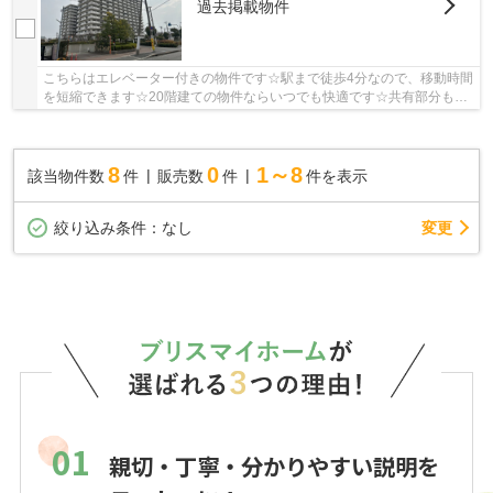
過去掲載物件
こちらはエレベーター付きの物件です☆駅まで徒歩4分なので、移動時間
を短縮できます☆20階建ての物件ならいつでも快適です☆共有部分も清
潔感があり、綺麗な中古マンションです☆マイホー...
8
0
1～8
該当物件数
件
販売数
件
件を表示
変更
絞り込み条件：
なし
01
親切・丁寧・分かりやすい説明を