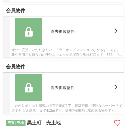
階建ての物件です。ブリスマイホームへのご連絡...
会員物件
過去掲載物件
ぜひ一度見ていただきたい、「ライオンズマンションなかもず」です。
薬や日用品を買うのに便利なウエルシア堺百舌鳥梅町店まで、385mで
す。住んでいて心地の良い中古マンションで魅力...
会員物件
過去掲載物件
こだわりポイント満載の中百舌鳥町1丁 新築戸建。便利なスーパー「イ
ズミヤ 百舌鳥店」まで412mです。徒歩7分圏内に駅のある物件です。お
客様から高い評価をいただく南側道路に接して...
黒土町 売土地
売買 | 売地