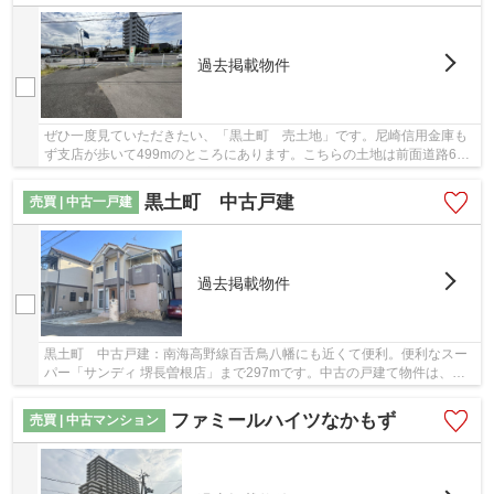
過去掲載物件
ぜひ一度見ていただきたい、「黒土町 売土地」です。尼崎信用金庫も
ず支店が歩いて499mのところにあります。こちらの土地は前面道路6m
以上です。アップダウンの少ない平坦地です。当...
黒土町 中古戸建
売買 | 中古一戸建
過去掲載物件
黒土町 中古戸建：南海高野線百舌鳥八幡にも近くて便利。便利なスー
パー「サンディ 堺長曽根店」まで297mです。中古の戸建て物件は、経
済的なメリットが大きいのが特徴です。駅から徒...
ファミールハイツなかもず
売買 | 中古マンション