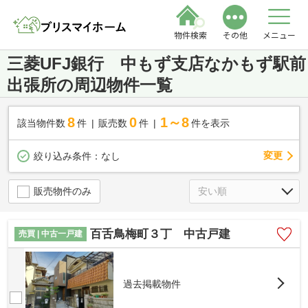
物件検索
その他
メニュー
三菱UFJ銀行 中もず支店なかもず駅前
出張所の周辺物件一覧
8
0
1～8
該当物件数
件
販売数
件
件を表示
変更
絞り込み条件：
なし
販売物件のみ
百舌鳥梅町３丁 中古戸建
売買 | 中古一戸建
過去掲載物件