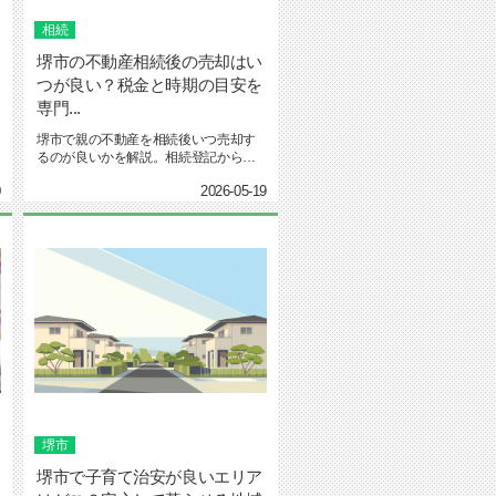
相続
堺市の不動産相続後の売却はい
つが良い？税金と時期の目安を
専門...
堺市で親の不動産を相続後いつ売却す
るのが良いかを解説。相続登記から売
却までの流れと必要書類、堺市の不...
0
2026-05-19
堺市
堺市で子育て治安が良いエリア