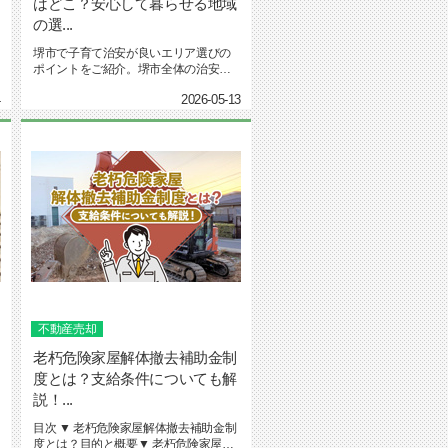
はどこ？安心して暮らせる地域
の選...
堺市で子育て治安が良いエリア選びの
ポイントをご紹介。堺市全体の治安や
子育て環境の現状、子育て世代が見...
4
2026-05-13
不動産売却
老朽危険家屋解体撤去補助金制
度とは？支給条件についても解
説！...
目次 ▼ 老朽危険家屋解体撤去補助金制
度とは？目的と概要▼ 老朽危険家屋解