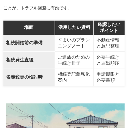
ことが、トラブル回避に有効です。
確認したい
場面
活用したい資料
ポイント
すまいのプラン
不動産情報
相続開始前の準備
ニングノート
と意思整理
ご遺族のための
必要手続き
相続発生直後
手続き冊子
と届出順序
相続登記義務化
申請期限と
名義変更の検討時
案内
必要書類