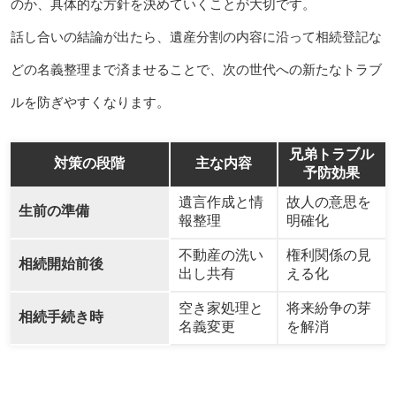
のか、具体的な方針を決めていくことが大切です。
話し合いの結論が出たら、遺産分割の内容に沿って相続登記な
どの名義整理まで済ませることで、次の世代への新たなトラブ
ルを防ぎやすくなります。
兄弟トラブル
対策の段階
主な内容
予防効果
遺言作成と情
故人の意思を
生前の準備
報整理
明確化
不動産の洗い
権利関係の見
相続開始前後
出し共有
える化
空き家処理と
将来紛争の芽
相続手続き時
名義変更
を解消