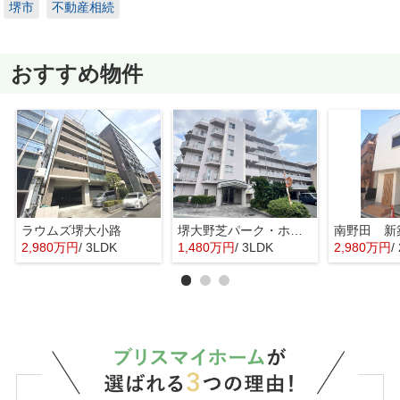
堺市
不動産相続
おすすめ物件
ラウムズ堺大小路
堺大野芝パーク・ホームズ
南野田 新
2,980万円
/ 3LDK
1,480万円
/ 3LDK
2,980万円
/ 