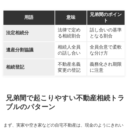
兄弟間のポイン
用語
意味
ト
法律で定め
話し合いの基準
法定相続分
る相続割合
となる割合
相続人全員
全員合意で柔軟
遺産分割協議
の話し合い
な分け方
不動産名義
義務化され期限
相続登記
変更の登記
に注意
兄弟間で起こりやすい不動産相続トラ
ブルのパターン
まず、実家や空き家などの自宅不動産は、現金のようにきれい