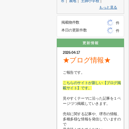
市
｜
農地
｜
土師小学校
｜
もっと見る
掲載物件数
件
本日の更新件数
件
2026-04-17
★ブログ情報★
ご報告です。
こちらのサイトが新しい【ブログ掲
載サイト】です。
見やすくテーマに沿った記事を１ペ
ージづつ掲載していきます。
売却に関する記事や、堺市の情報、
多種多様な情報を発信していますの
で