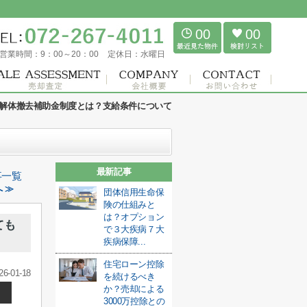
00
00
営業時間：
9：00～20：00
定休日：
水曜日
解体撤去補助金制度とは？支給条件について
最新記事
事一覧
 ≫
団体信用生命保
険の仕組みと
は？オプション
ても
で３大疾病７大
疾病保障...
住宅ローン控除
26-01-18
を続けるべき
か？売却による
3000万控除との