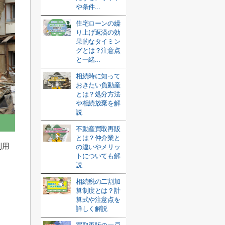
や条件...
住宅ローンの繰
り上げ返済の効
果的なタイミン
グとは？注意点
と一緒...
相続時に知って
おきたい負動産
とは？処分方法
や相続放棄を解
説
不動産買取再販
とは？仲介業と
利用
の違いやメリッ
トについても解
説
相続税の二割加
算制度とは？計
算式や注意点を
詳しく解説