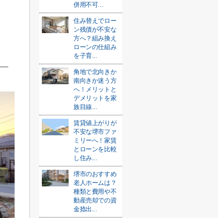
併用不可...
住み替えでロー
ン残債が不安な
方へ？組み換え
ローンの仕組み
を子育...
角地で北向きか
南向きか迷う方
へ！メリットと
デメリットを家
族目線...
賃貸値上がりが
不安な堺市ファ
ミリーへ！家賃
とローンを比較
し住み...
堺市のおすすめ
老人ホームは？
種類と費用や不
動産売却での資
金捻出...