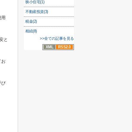
狭小住宅(1)
不動産投資(3)
費用
税金(2)
相続(8)
>>全ての記事を見る
安と
XML
RSS2.0
てお
呼び