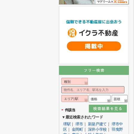
種別
エリア| 駅
価格
面積
-
件該当
▼最近検索されたワード
堺駅
｜
堺市
｜
新築戸建て
｜
堺市中
区
｜
金岡町
｜
深井小学校
｜
羽曳野