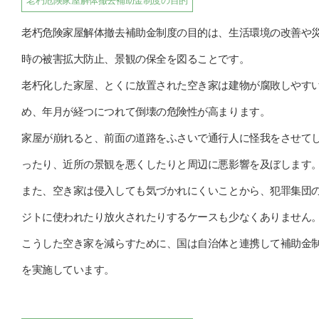
老朽危険家屋解体撤去補助金制度の目的
老朽危険家屋解体撤去補助金制度の目的は、生活環境の改善や
時の被害拡大防止、景観の保全を図ることです。
老朽化した家屋、とくに放置された空き家は建物が腐敗しやす
め、年月が経つにつれて倒壊の危険性が高まります。
家屋が崩れると、前面の道路をふさいで通行人に怪我をさせて
ったり、近所の景観を悪くしたりと周辺に悪影響を及ぼします
また、空き家は侵入しても気づかれにくいことから、犯罪集団
ジトに使われたり放火されたりするケースも少なくありません
こうした空き家を減らすために、国は自治体と連携して補助金
を実施しています。