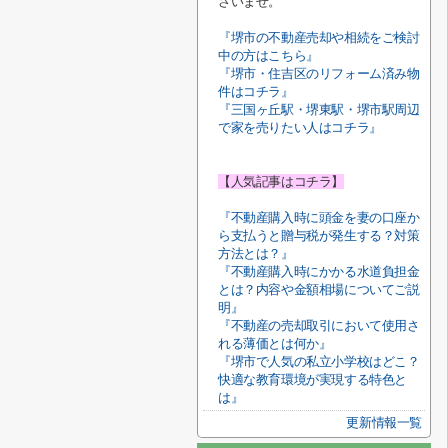
さいませ。
『堺市の不動産売却や相続をご検討
中の方はこちら』
『堺市・住吉区のリフォーム済み物
件はコチラ』
『三国ヶ丘駅・堺東駅・堺市駅周辺
で家を売りたい人はコチラ』
【人気記事はコチラ】
『不動産購入時に頭金を妻の口座か
ら支払うと贈与税が発生する？対策
方法とは？』
『不動産購入時にかかる水道負担金
とは？内容や金額相場についてご説
明』
『不動産の売却取引において使用さ
れる薄価とは何か』
『堺市で人気の私立小学校はどこ？
快適な教育環境が実現する特色と
は』
更新情報一覧