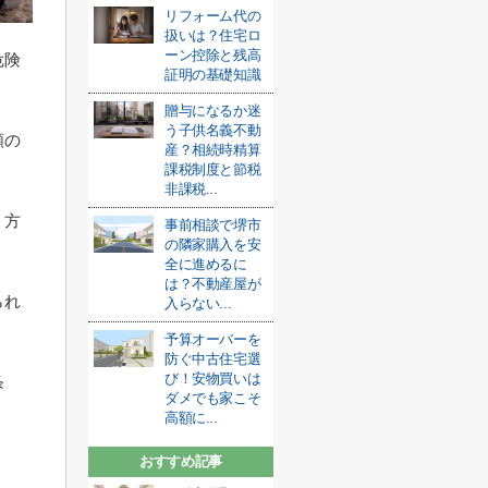
リフォーム代の
扱いは？住宅ロ
ーン控除と残高
危険
証明の基礎知識
贈与になるか迷
う子供名義不動
額の
産？相続時精算
課税制度と節税
非課税...
う方
事前相談で堺市
の隣家購入を安
全に進めるに
は？不動産屋が
られ
入らない...
予算オーバーを
防ぐ中古住宅選
び！安物買いは
条
ダメでも家こそ
高額に...
おすすめ記事