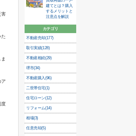
買取再販の一戸
建てとは？購入
するメリットと
災害
注意点を解説
カテゴリ
いた
不動産売却(177)
取引実績(128)
不動産相続(29)
しま
堺市(34)
。
不動産購入(96)
のア
二世帯住宅(1)
。
住宅ローン(12)
制度
リフォーム(14)
相場(3)
任意売却(5)