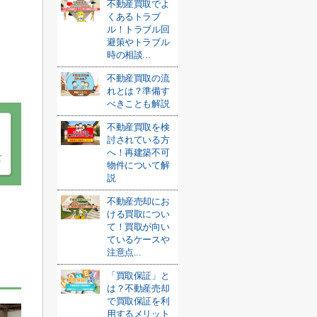
不動産買取でよ
くあるトラブ
ル！トラブル回
避策やトラブル
時の相談...
不動産買取の流
れとは？準備す
べきことも解説
不動産買取を検
討されている方
へ！再建築不可
物件について解
説
不動産売却にお
ける買取につい
て！買取が向い
と
ているケースや
注意点...
「買取保証」と
は？不動産売却
で買取保証を利
用するメリット