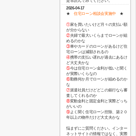
是非読んでみてください。
2026-04-17
★
住宅ローン相談会実施中
★
①
家を買いたいけど月々の支払い額
が分からない
②
夫婦で最大いくらまでローンが組
めるのかな
③
車やカードのローンがあるけど住
宅ローンは減額されるの
④
携帯の支払い遅れが過去にあるけ
ど大丈夫かな
⑤
今は住宅ローン金利が低いと聞く
が実際いくらなの
⑥
勤務何か月でローンが組めるのか
な
⑦
派遣社員だけどどこの銀行なら審
査してくれるのか
⑧
変動金利と固定金利と実際どっち
がいいの
⑨
よく聞く住宅ローン控除、築２０
年以上の物件だけど大丈夫かな
悩まずにご質問ください。インター
ネットサイトの情報ではなく、実際