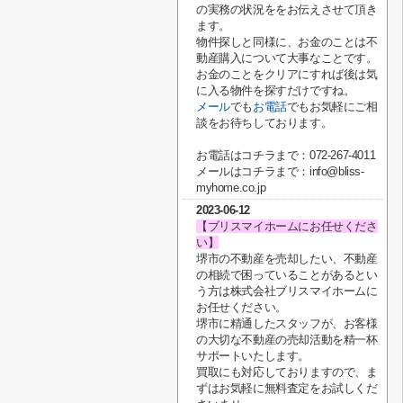
の実務の状況ををお伝えさせて頂き
ます。
物件探しと同様に、お金のことは不
動産購入について大事なことです。
お金のことをクリアにすれば後は気
に入る物件を探すだけですね。
メール
でも
お電話
でもお気軽にご相
談をお待ちしております。
お電話はコチラまで：072-267-4011
メールはコチラまで：info@bliss-
myhome.co.jp
2023-06-12
【ブリスマイホームにお任せくださ
い】
堺市の不動産を売却したい、不動産
の相続で困っていることがあるとい
う方は株式会社ブリスマイホームに
お任せください。
堺市に精通したスタッフが、お客様
の大切な不動産の売却活動を精一杯
サポートいたします。
買取にも対応しておりますので、ま
ずはお気軽に無料査定をお試しくだ