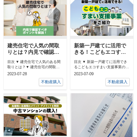
建売住宅で人気の間取
新築一戸建てに活用で
りとは？内見で確認す
きる！こどもエコすま
べきポイントを解説！
い支援事業をご紹介
目次 ▼ 建売住宅で人気のある間
目次 ▼ 新築一戸建てに活用でき
取りとは？▼ 建売住宅の間取り
るこどもエコすまい支援事業の概
を内見時に確認すべきポイント▼
要▼ 新築一戸建てに活用できる
2023-07-28
2023-07-09
建...
こど...
不動産購入
不動産購入