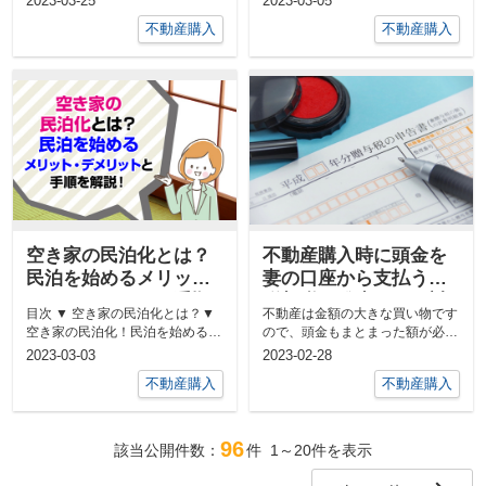
2023-03-25
2023-03-05
相場...
ショ...
不動産購入
不動産購入
空き家の民泊化とは？
不動産購入時に頭金を
民泊を始めるメリッ
妻の口座から支払うと
ト・デメリットと手順
贈与税が発生する？対
目次 ▼ 空き家の民泊化とは？▼
不動産は金額の大きな買い物です
を解説！
策方法とは？
空き家の民泊化！民泊を始めるメ
ので、頭金もまとまった額が必要
リット・デメリット▼ 空き家で
となりますよね。 住宅などの不
2023-03-03
2023-02-28
民...
動産...
不動産購入
不動産購入
96
該当公開件数：
件
1～20
件を表示