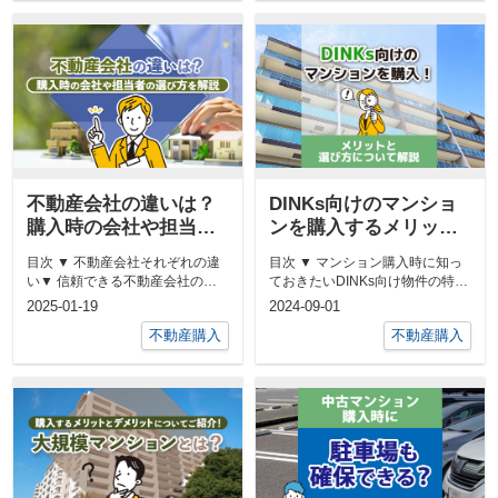
不動産会社の違いは？
DINKs向けのマンショ
購入時の会社や担当者
ンを購入するメリット
の選び方を解説
と選び方について解説
目次 ▼ 不動産会社それぞれの違
目次 ▼ マンション購入時に知っ
い▼ 信頼できる不動産会社の選
ておきたいDINKs向け物件の特徴
び方▼ 不動産会社の担当者が信
とは▼ DINKs向けのマンシ...
2025-01-19
2024-09-01
頼で...
不動産購入
不動産購入