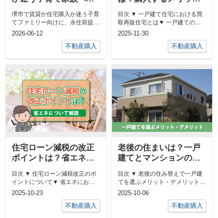
お得なのは購入か資産
と注意点を解説
堺市で賃貸か住宅購入か迷う子育
目次 ▼ 一戸建て住宅における買
価値と永住の視点から
てファミリー向けに、永住前提で
取再販住宅とは▼ 一戸建ての買
解説
お得なのは購入かを解説。資産価
取再販住宅を購入するメリットと
2026-06-12
2025-11-30
値や生涯コ...
デメ...
不動産購入
不動産購入
住宅ローン減税の改正
老後の住まいは？一戸
ポイントは？省エネに
建てとマンションのメ
ついて解説
リット・デメリットを
目次 ▼ 住宅ローン減税改正のポ
目次 ▼ 老後の住み替えで一戸建
解説
イントについて▼ 省エネにおけ
てを選ぶメリット・デメリット▼
る断熱等級について▼ 省エネに
老後の住み替えでマンションを購
2025-10-23
2025-10-06
おけ...
入...
不動産購入
不動産購入