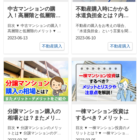
中古マンションの購
不動産購入時にかかる
入！高層階と低層階の
水道負担金とは？内容
メリット・デメリット
や金額相場についてご
目次 ▼ 中古マンションの購入！
不動産の購入をお考えの場合、
を解説
説明
高層階と低層階のメリット▼ 中
「水道負担金」という言葉を聞い
古マンションの購入！高層階と低
たことがある方も多いのではない
2023-06-13
2023-06-10
層階...
でしょ...
不動産購入
不動産購入
分譲マンション購入の
一棟マンション投資は
相場とは？またメリッ
するべき？メリットと
ト・デメリットをご紹
リスクや注意点を解
目次 ▼ 分譲マンションのメリッ
目次 ▼ 一棟マンション投資のメ
介
説！
トとは▼ 分譲マンションのデメ
リットとは？▼ 一棟マンション
リットとは▼ 分譲マンションの
投資のリスクとは？▼ 一棟マン