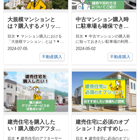
大規模マンションと
中古マンション購入時
は？購入するメリット
に駐車場も確保でき
とデメリットについて
る？種類や契約方法に
目次 ▼ マンション購入における
目次 ▼ 中古マンションの購入前
ご紹介！
ついてご紹介
「大規模マンション」とは？▼
に知っておきたい駐車場の利用状
大規模マンションを購入するメリ
況について▼ 中古マンションの
2024-07-05
2024-05-02
ット...
購入...
不動産購入
不動産購入
建売住宅を購入した
建売住宅に必須のオプ
い！購入後のアフター
ション！おすすめした
サービスの注意点と
い設備もご説明
目次 ▼ 建売住宅のアフターサー
目次 ▼ 建売住宅に必須のオプシ