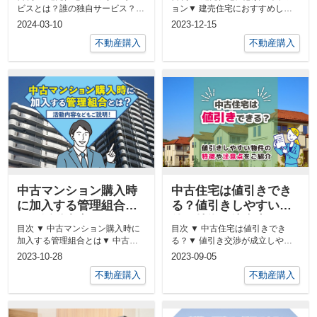
は？
ビスとは？誰の独自サービス？▼
ョン▼ 建売住宅におすすめした
建売住宅のアフターサービス内容
いオプション▼ 建売住宅のオプ
2024-03-10
2023-12-15
は...
ショ...
不動産購入
不動産購入
中古マンション購入時
中古住宅は値引きでき
に加入する管理組合と
る？値引きしやすい物
は？活動内容などもご
件の特徴や注意点をご
目次 ▼ 中古マンション購入時に
目次 ▼ 中古住宅は値引きでき
説明！
紹介
加入する管理組合とは▼ 中古マ
る？▼ 値引き交渉が成立しやす
ンション購入時に加入する管理組
い中古住宅の特徴▼ 中古住宅の
2023-10-28
2023-09-05
合の...
値引き...
不動産購入
不動産購入