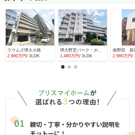
ラウムズ堺大小路
堺大野芝パーク・ホームズ
南野田 新
2,980万円
/ 3LDK
1,480万円
/ 3LDK
2,980万円
/ 
01
親切・丁寧・分かりやすい説明を
モットーに！