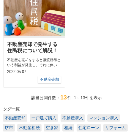
不動産売却で発生する
住民税について解説！
不動産を売却をすると譲渡所得と
いう利益が発生し、それに伴い各
種税金が課税されます。 ここで
2022-05-07
は不...
不動産売却
13
該当公開件数：
件
1～13
件を表示
タグ一覧
不動産売却
一戸建て購入
不動産購入
マンション購入
堺市
不動産相続
空き家
相続
住宅ローン
リフォーム