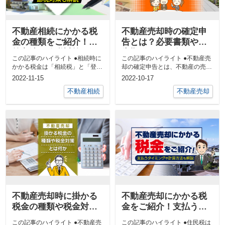
不動産相続にかかる税
不動産売却時の確定申
金の種類をご紹介！計
告とは？必要書類や申
算方法や節税対策も解
告期間をご紹介！
この記事のハイライト ●相続時に
この記事のハイライト ●不動産売
説
かかる税金は「相続税」と「登録
却の確定申告とは、不動産の売却
免許税」の2種類があ...
益を申告して譲渡所得...
2022-11-15
2022-10-17
不動産相続
不動産売却
不動産売却時に掛かる
不動産売却にかかる税
税金の種類や税金対策
金をご紹介！支払うタ
とは何か
イミングや計算方法も
この記事のハイライト ●不動産売
この記事のハイライト ●住民税は