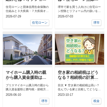
で３大疾病７大疾病保
残高証明の基礎知識
住宅ローンと団体信用生命保険の
堺市で家を買う人向けに住宅ロー
障を比較解説
仕組みと３大疾病・７大疾病オプ
ン控除とリフォーム代の扱いを解
ションを解説。一般の生命保険と
説。控除の仕組みや対象リフォー
2026-07-29
2026-07-03
の違いや返...
ム、残高証...
住宅ローン
堺市
マイホーム購入時の親
空き家の相続税はどう
から購入資金援助は贈
なる？相続税の計算方
与になる？堺市で使え
法と実践しやすい対策
ブリスマイホーム購入時の親から
目次 ▼ 空き家の相続税は高い？
る節税方法を解説
をご紹介
購入資金援助と贈与税・節税方法
住んでいる家と比較してどうな
を解説。堺市の子育てファミリー
る？▼ 相続する前に知っておき
2026-06-10
2023-10-17
向けに、贈...
たい空...
堺市
税金