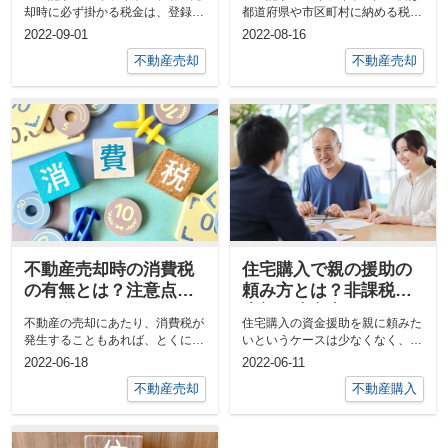
解説
却時に必ず掛かる税金は、登録免
都道府県や市区町村に納める税金
許税と印紙税です●譲...
で不動産売却で利益が...
2022-09-01
2022-08-16
不動産売却
不動産売却
不動産売却時の消費税
住宅購入で親の援助の
の有無とは？注意点も
頼み方とは？非課税限
ご紹介
度額や注意点をご紹
不動産の売却にあたり、消費税が
住宅購入の資金援助を親に頼みた
介！
発生することもあれば、とくにか
いというケースは少なくなく、援
からないこともあります。 適切
助によって住宅購入している方々
2022-06-18
2022-06-11
に不...
も多...
不動産売却
不動産購入