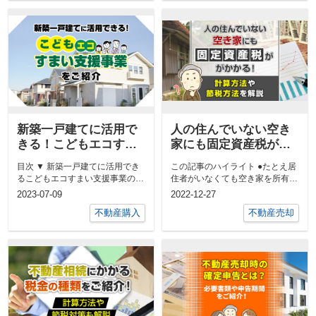
新築一戸建てに活用で
人の住んでいない空き
きる！こどもエコすま
家にも固定資産税がか
い支援事業をご紹介
かる！計算方法や節税
目次 ▼ 新築一戸建てに活用でき
この記事のハイライト ●たとえ居
方法を解説
るこどもエコすまい支援事業の概
住者がいなくても空き家を所有し
要▼ 新築一戸建てに活用できる
ているだけで固定資産...
2023-07-09
2022-12-27
こど...
不動産購入
不動産売却