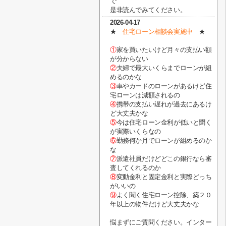
で
是非読んでみてください。
2026-04-17
★
住宅ローン相談会実施中
★
①
家を買いたいけど月々の支払い額
が分からない
②
夫婦で最大いくらまでローンが組
めるのかな
③
車やカードのローンがあるけど住
宅ローンは減額されるの
④
携帯の支払い遅れが過去にあるけ
ど大丈夫かな
⑤
今は住宅ローン金利が低いと聞く
が実際いくらなの
⑥
勤務何か月でローンが組めるのか
な
⑦
派遣社員だけどどこの銀行なら審
査してくれるのか
⑧
変動金利と固定金利と実際どっち
がいいの
⑨
よく聞く住宅ローン控除、築２０
年以上の物件だけど大丈夫かな
悩まずにご質問ください。インター