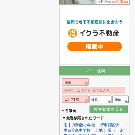
種別
エリア| 駅
価格
面積
-
件該当
▼最近検索されたワード
南
｜
東陶器小学校
｜
堺市西区伊
｜
中百舌鳥中学校
｜
土地
｜
堺市
｜
浜