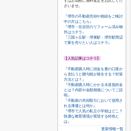
ずはお気軽に無料査定をお試しくだ
さいませ。
『堺市の不動産売却や相続をご検討
中の方はこちら』
『堺市・住吉区のリフォーム済み物
件はコチラ』
『三国ヶ丘駅・堺東駅・堺市駅周辺
で家を売りたい人はコチラ』
【人気記事はコチラ】
『不動産購入時に頭金を妻の口座か
ら支払うと贈与税が発生する？対策
方法とは？』
『不動産購入時にかかる水道負担金
とは？内容や金額相場についてご説
明』
『不動産の売却取引において使用さ
れる薄価とは何か』
『堺市で人気の私立小学校はどこ？
快適な教育環境が実現する特色と
は』
更新情報一覧