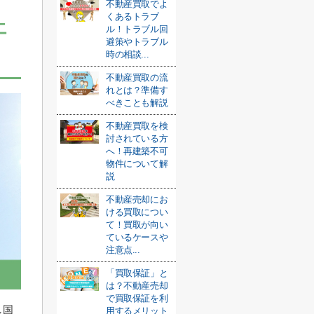
不動産買取でよ
くあるトラブ
エ
ル！トラブル回
避策やトラブル
時の相談...
不動産買取の流
れとは？準備す
べきことも解説
不動産買取を検
討されている方
へ！再建築不可
物件について解
説
不動産売却にお
ける買取につい
て！買取が向い
ているケースや
注意点...
「買取保証」と
は？不動産売却
で買取保証を利
し国
用するメリット