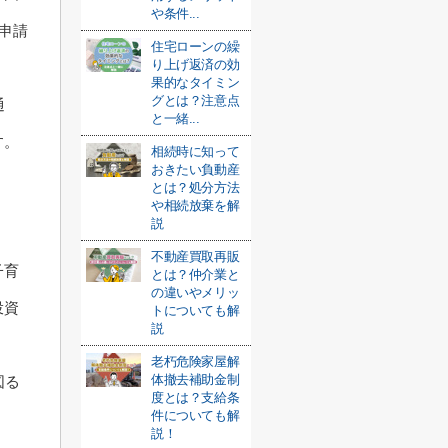
や条件...
助申請
住宅ローンの繰
り上げ返済の効
果的なタイミン
グとは？注意点
通
と一緒...
す。
相続時に知って
おきたい負動産
とは？処分方法
や相続放棄を解
説
不動産買取再販
子育
とは？仲介業と
の違いやメリッ
投資
トについても解
説
老朽危険家屋解
体撤去補助金制
図る
度とは？支給条
件についても解
説！