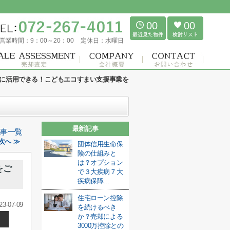
00
00
営業時間：
9：00～20：00
定休日：
水曜日
に活用できる！こどもエコすまい支援事業を
最新記事
記事一覧
次へ ≫
団体信用生命保
険の仕組みと
は？オプション
をご
で３大疾病７大
疾病保障...
住宅ローン控除
23-07-09
を続けるべき
か？売却による
3000万控除との