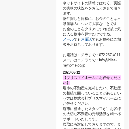
ネットサイトの情報ではなく、実際
の実務の状況ををお伝えさせて頂き
ます。
物件探しと同様に、お金のことは不
動産購入について大事なことです。
お金のことをクリアにすれば後は気
に入る物件を探すだけですね。
メール
でも
お電話
でもお気軽にご相
談をお待ちしております。
お電話はコチラまで：072-267-4011
メールはコチラまで：info@bliss-
myhome.co.jp
2023-06-12
【ブリスマイホームにお任せくださ
い】
堺市の不動産を売却したい、不動産
の相続で困っていることがあるとい
う方は株式会社ブリスマイホームに
お任せください。
堺市に精通したスタッフが、お客様
の大切な不動産の売却活動を精一杯
サポートいたします。
買取にも対応しておりますので、ま