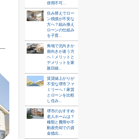
併用不可...
住み替えでロー
ン残債が不安な
方へ？組み換え
ローンの仕組み
を子育...
角地で北向きか
南向きか迷う方
へ！メリットと
デメリットを家
族目線...
賃貸値上がりが
不安な堺市ファ
ミリーへ！家賃
とローンを比較
し住み...
堺市のおすすめ
老人ホームは？
種類と費用や不
動産売却での資
金捻出...