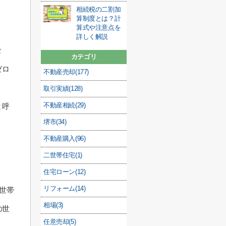
相続税の二割加
算制度とは？計
算式や注意点を
詳しく解説
な
カテゴリ
ゼロ
不動産売却(177)
取引実績(128)
不動産相続(29)
と呼
堺市(34)
不動産購入(96)
二世帯住宅(1)
住宅ローン(12)
リフォーム(14)
る世帯
相場(3)
の世
任意売却(5)