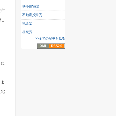
狭小住宅(1)
交付
不動産投資(3)
録し
税金(2)
相続(8)
>>全ての記事を見る
XML
RSS2.0
した
るよ
住宅