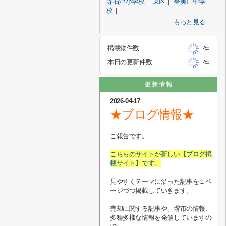
寺石津小学校
｜
東区
｜
登美丘中学
校
｜
もっと見る
掲載物件数
件
本日の更新件数
件
2026-04-17
★ブログ情報★
ご報告です。
こちらのサイトが新しい【ブログ掲
載サイト】です。
見やすくテーマに沿った記事を１ペ
ージづつ掲載していきます。
売却に関する記事や、堺市の情報、
多種多様な情報を発信していますの