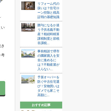
リフォーム代の
扱いは？住宅ロ
ーン控除と残高
証明の基礎知識
す
贈与になるか迷
まい
う子供名義不動
産？相続時精算
課税制度と節税
非課税...
続き
事前相談で堺市
を考
の隣家購入を安
全に進めるに
は？不動産屋が
入らない...
予算オーバーを
防ぐ中古住宅選
び！安物買いは
ダメでも家こそ
高額に...
おすすめ記事