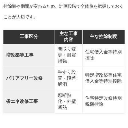
控除額や期間が変わるため、計画段階で全体像を把握しておく
ことが大切です。
主な工事
工事区分
主な控除制度
内容
間取り変
住宅借入金等特別
増改築等工事
更・耐震
控除
補強
手すり設
特定増改築等住宅
バリアフリー改修
置・段差
借入金等特別控除
解消
窓断熱
住宅特定改修特別
省エネ改修工事
化・外壁
税額控除
断熱