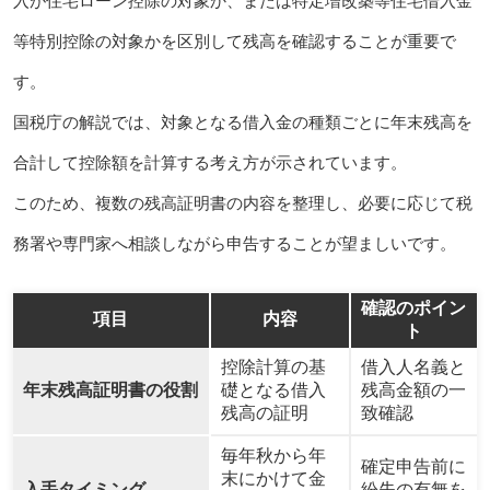
入が住宅ローン控除の対象か、または特定増改築等住宅借入金
等特別控除の対象かを区別して残高を確認することが重要で
す。
国税庁の解説では、対象となる借入金の種類ごとに年末残高を
合計して控除額を計算する考え方が示されています。
このため、複数の残高証明書の内容を整理し、必要に応じて税
務署や専門家へ相談しながら申告することが望ましいです。
確認のポイン
項目
内容
ト
控除計算の基
借入人名義と
年末残高証明書の役割
礎となる借入
残高金額の一
残高の証明
致確認
毎年秋から年
確定申告前に
末にかけて金
入手タイミング
紛失の有無を