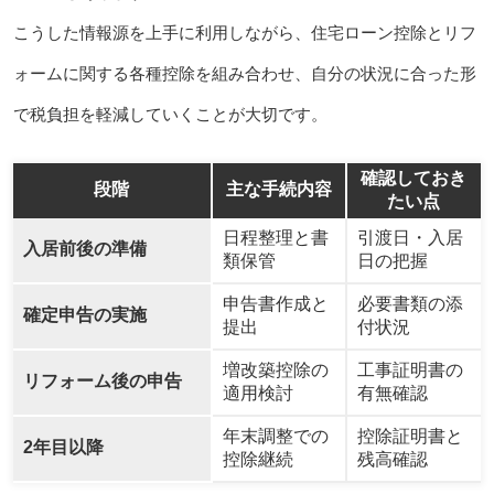
こうした情報源を上手に利用しながら、住宅ローン控除とリフ
ォームに関する各種控除を組み合わせ、自分の状況に合った形
で税負担を軽減していくことが大切です。
確認しておき
段階
主な手続内容
たい点
日程整理と書
引渡日・入居
入居前後の準備
類保管
日の把握
申告書作成と
必要書類の添
確定申告の実施
提出
付状況
増改築控除の
工事証明書の
リフォーム後の申告
適用検討
有無確認
年末調整での
控除証明書と
2年目以降
控除継続
残高確認