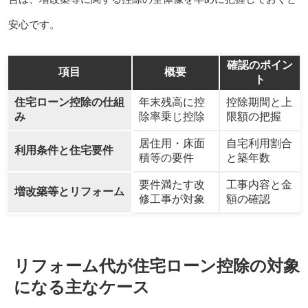
安心です。
確認のポイン
項目
概要
ト
住宅ローン控除の仕組
年末残高に控
控除期間と上
み
除率乗じ控除
限額の把握
居住用・床面
自宅利用割合
利用条件と住宅要件
積等の要件
と築年数
要件満たす改
工事内容と金
増改築等とリフォーム
修工事が対象
額の確認
リフォーム代が住宅ローン控除の対象
になる主なケース