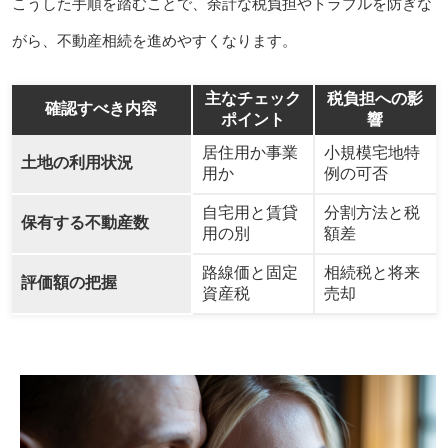
こうした手順を踏むことで、余計な税負担やトラブルを防ぎな
がら、不動産相続を進めやすくなります。
主なチェック
税負担への影
確認すべき内容
ポイント
響
居住用か事業
小規模宅地特
土地の利用状況
用か
例の可否
自宅用と賃貸
分割方法と税
保有する不動産数
用の別
額差
路線価と固定
相続税と将来
評価額の把握
資産税
売却