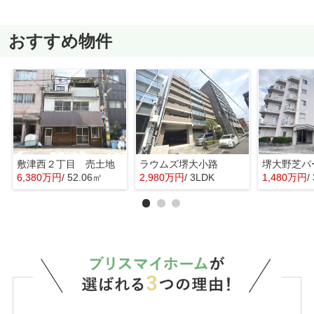
おすすめ物件
敷津西２丁目 売土地
ラウムズ堺大小路
6,380万円
/ 52.06㎡
2,980万円
/ 3LDK
1,480万円
/