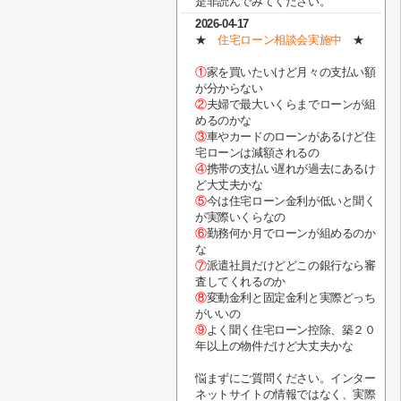
是非読んでみてください。
2026-04-17
★
住宅ローン相談会実施中
★
①
家を買いたいけど月々の支払い額
が分からない
②
夫婦で最大いくらまでローンが組
めるのかな
③
車やカードのローンがあるけど住
宅ローンは減額されるの
④
携帯の支払い遅れが過去にあるけ
ど大丈夫かな
⑤
今は住宅ローン金利が低いと聞く
が実際いくらなの
⑥
勤務何か月でローンが組めるのか
な
⑦
派遣社員だけどどこの銀行なら審
査してくれるのか
⑧
変動金利と固定金利と実際どっち
がいいの
⑨
よく聞く住宅ローン控除、築２０
年以上の物件だけど大丈夫かな
悩まずにご質問ください。インター
ネットサイトの情報ではなく、実際