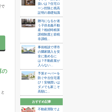
扱いは？住宅ロ
要で
ーン控除と残高
証明の基礎知識
贈与になるか迷
う子供名義不動
産？相続時精算
課税制度と節税
非課税...
事前相談で堺市
の隣家購入を安
全に進めるに
は？不動産屋が
入らない...
算の
予算オーバーを
防ぐ中古住宅選
び！安物買いは
ダメでも家こそ
高額に...
」と
おすすめ記事
不動産買取でよ