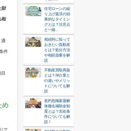
た財
住宅ローンの繰
り上げ返済の効
る相
果的なタイミン
グとは？注意点
と一緒...
相続時に知って
、適
おきたい負動産
とは？処分方法
条件
や相続放棄を解
説
不動産買取再販
項目
とは？仲介業と
の違いやメリッ
トについても解
説
老朽危険家屋解
ため
体撤去補助金制
度とは？支給条
件についても解
説！
リア