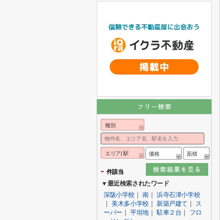
種別
エリア| 駅
価格
面積
-
件該当
▼最近検索されたワード
深阪小学校
｜
南
｜
浜寺石津小学校
｜
美木多小学校
｜
新築戸建て
｜
ス
ーパー
｜
平坦地
｜
駐車２台
｜
フロ