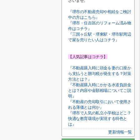
さいませ。
『堺市の不動産売却や相続をご検討
中の方はこちら』
『堺市・住吉区のリフォーム済み物
件はコチラ』
『三国ヶ丘駅・堺東駅・堺市駅周辺
で家を売りたい人はコチラ』
【人気記事はコチラ】
『不動産購入時に頭金を妻の口座か
ら支払うと贈与税が発生する？対策
方法とは？』
『不動産購入時にかかる水道負担金
とは？内容や金額相場についてご説
明』
『不動産の売却取引において使用さ
れる薄価とは何か』
『堺市で人気の私立小学校はどこ？
快適な教育環境が実現する特色と
は』
更新情報一覧