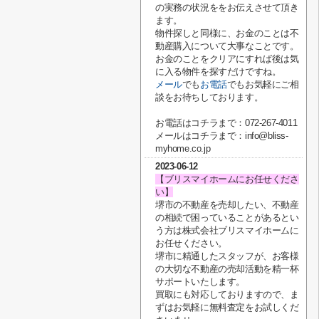
の実務の状況ををお伝えさせて頂き
ます。
物件探しと同様に、お金のことは不
動産購入について大事なことです。
お金のことをクリアにすれば後は気
に入る物件を探すだけですね。
メール
でも
お電話
でもお気軽にご相
談をお待ちしております。
お電話はコチラまで：072-267-4011
メールはコチラまで：info@bliss-
myhome.co.jp
2023-06-12
【ブリスマイホームにお任せくださ
い】
堺市の不動産を売却したい、不動産
の相続で困っていることがあるとい
う方は株式会社ブリスマイホームに
お任せください。
堺市に精通したスタッフが、お客様
の大切な不動産の売却活動を精一杯
サポートいたします。
買取にも対応しておりますので、ま
ずはお気軽に無料査定をお試しくだ