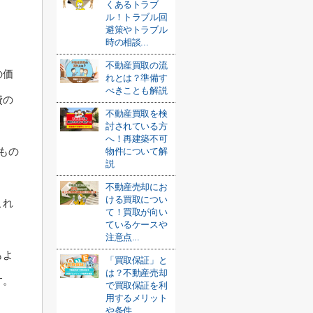
くあるトラブ
ル！トラブル回
避策やトラブル
時の相談...
不動産買取の流
の価
れとは？準備す
べきことも解説
費の
不動産買取を検
討されている方
へ！再建築不可
もの
物件について解
説
不動産売却にお
ける買取につい
これ
て！買取が向い
ているケースや
注意点...
もよ
「買取保証」と
は？不動産売却
す。
で買取保証を利
用するメリット
や条件...