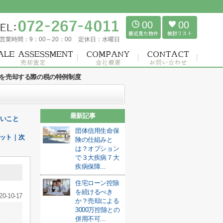
00
00
営業時間：
9：00～20：00
定休日：
水曜日
を売却する際の税の特例制度
最新記事
ないこと
団体信用生命保
ット｜次
険の仕組みと
は？オプション
で３大疾病７大
疾病保障...
住宅ローン控除
を続けるべき
20-10-17
か？売却による
3000万控除との
併用不可...