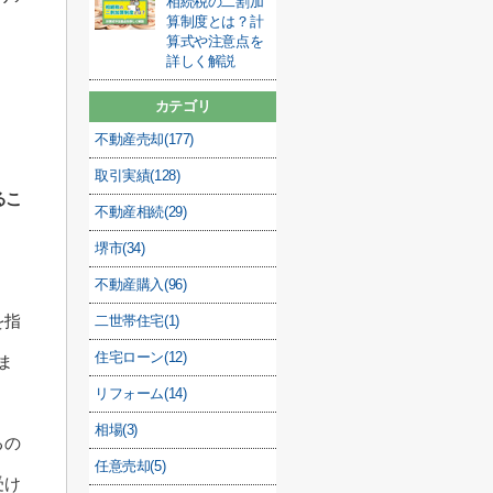
相続税の二割加
算制度とは？計
算式や注意点を
詳しく解説
カテゴリ
不動産売却(177)
取引実績(128)
るこ
不動産相続(29)
堺市(34)
不動産購入(96)
を指
二世帯住宅(1)
住宅ローン(12)
ま
リフォーム(14)
相場(3)
るの
任意売却(5)
受け