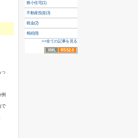
狭小住宅(1)
不動産投資(3)
税金(2)
相続(8)
>>全ての記事を見る
XML
RSS2.0
あっ
特例
地で
さ