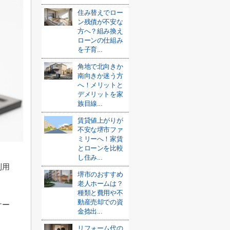
住み替えでロー
ン残債が不安な
方へ？組み換え
ローンの仕組み
を子育...
角地で北向きか
南向きか迷う方
へ！メリットと
デメリットを家
族目線...
賃貸値上がりが
不安な堺市ファ
ミリーへ！家賃
とローンを比較
し住み...
利用
堺市のおすすめ
老人ホームは？
種類と費用や不
動産売却での資
ケー
金捻出...
リフォーム代の