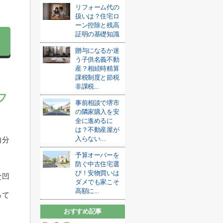
。
リフォーム代の
扱いは？住宅ロ
ーン控除と残高
証明の基礎知識
贈与になるか迷
う子供名義不動
産？相続時精算
課税制度と節税
非課税...
フ
事前相談で堺市
の隣家購入を安
全に進めるに
は？不動産屋が
入らない...
自分
予算オーバーを
防ぐ中古住宅選
び！安物買いは
な凹
ダメでも家こそ
高額に...
って
おすすめ記事