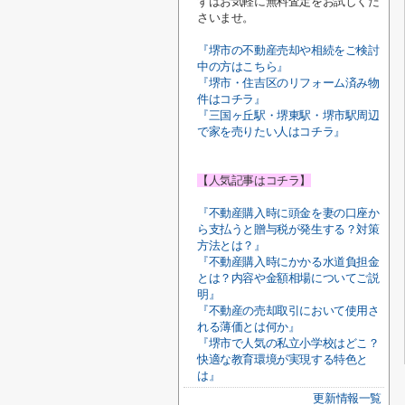
ずはお気軽に無料査定をお試しくだ
さいませ。
『堺市の不動産売却や相続をご検討
中の方はこちら』
『堺市・住吉区のリフォーム済み物
件はコチラ』
『三国ヶ丘駅・堺東駅・堺市駅周辺
で家を売りたい人はコチラ』
【人気記事はコチラ】
『不動産購入時に頭金を妻の口座か
ら支払うと贈与税が発生する？対策
方法とは？』
『不動産購入時にかかる水道負担金
とは？内容や金額相場についてご説
明』
『不動産の売却取引において使用さ
れる薄価とは何か』
『堺市で人気の私立小学校はどこ？
快適な教育環境が実現する特色と
は』
更新情報一覧