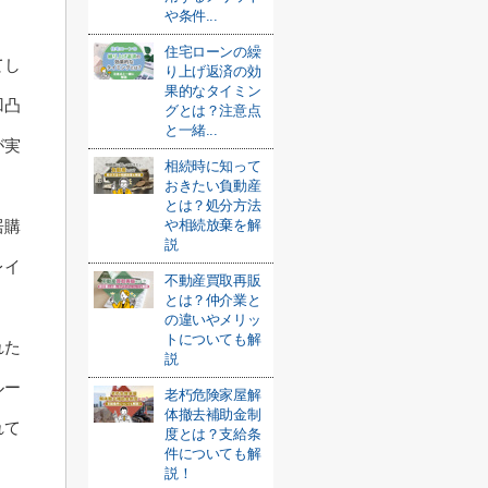
や条件...
住宅ローンの繰
てし
り上げ返済の効
果的なタイミン
凹凸
グとは？注意点
と一緒...
が実
相続時に知って
おきたい負動産
とは？処分方法
や相続放棄を解
居購
説
レイ
不動産買取再販
とは？仲介業と
の違いやメリッ
トについても解
れた
説
ルー
老朽危険家屋解
体撤去補助金制
れて
度とは？支給条
件についても解
説！