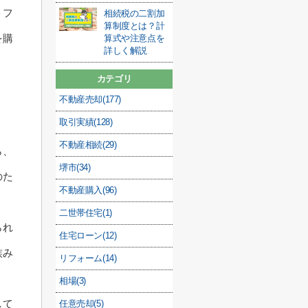
トフ
相続税の二割加
算制度とは？計
を購
算式や注意点を
詳しく解説
カテゴリ
不動産売却(177)
取引実績(128)
不動産相続(29)
ら、
堺市(34)
のた
不動産購入(96)
二世帯住宅(1)
られ
住宅ローン(12)
族み
リフォーム(14)
相場(3)
して
任意売却(5)