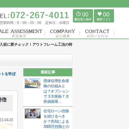
00
00
営業時間：
9：00～20：00
定休日：
水曜日
入前に要チェック！アウトフレーム工法の特
最新記事
ットを学ぼ
団体信用生命保
険の仕組みと
は？オプション
で３大疾病７大
特徴
疾病保障...
住宅ローン控除
を続けるべき
21-04-23
か？売却による
3000万控除との