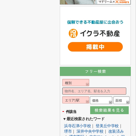
種別
エリア| 駅
価格
面積
-
件該当
▼最近検索されたワード
浜寺石津小学校
｜
登美丘中学校
｜
堺市
｜
深井中央中学校
｜
改装済み