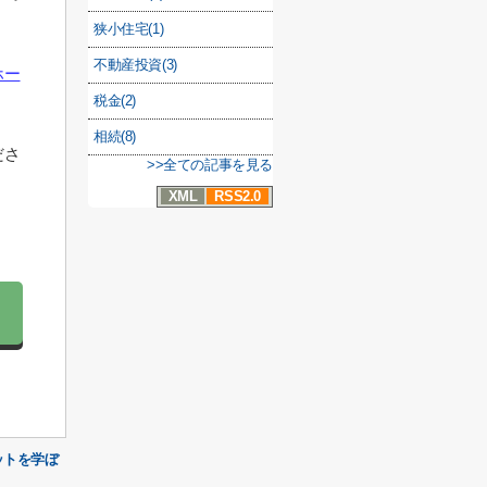
狭小住宅(1)
不動産投資(3)
ホー
税金(2)
相続(8)
ださ
>>全ての記事を見る
XML
RSS2.0
ットを学ぼ