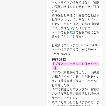
ネットサイトの情報ではなく、実際
の実務の状況ををお伝えさせて頂き
ます。
物件探しと同様に、お金のことは不
動産購入について大事なことです。
お金のことをクリアにすれば後は気
に入る物件を探すだけですね。
メール
でも
お電話
でもお気軽にご相
談をお待ちしております。
お電話はコチラまで：072-267-4011
メールはコチラまで：info@bliss-
myhome.co.jp
2023-06-12
【ブリスマイホームにお任せくださ
い】
堺市の不動産を売却したい、不動産
の相続で困っていることがあるとい
う方は株式会社ブリスマイホームに
お任せください。
堺市に精通したスタッフが、お客様
の大切な不動産の売却活動を精一杯
サポートいたします。
買取にも対応しておりますので、ま