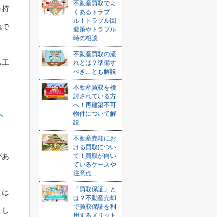
不動産買取でよ
を持
くあるトラブ
ル！トラブル回
流で
避策やトラブル
時の相談...
不動産買取の流
ム工
れとは？準備す
べきことも解説
。
不動産買取を検
討されている方
へ！再建築不可
ト
物件について解
説
不動産売却にお
ける買取につい
て！買取が向い
があ
ているケースや
注意点...
「買取保証」と
とは
は？不動産売却
で買取保証を利
とし
用するメリット