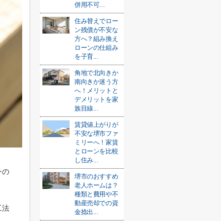
併用不可...
住み替えでロー
ン残債が不安な
方へ？組み換え
ローンの仕組み
を子育...
角地で北向きか
南向きか迷う方
へ！メリットと
デメリットを家
族目線...
賃貸値上がりが
不安な堺市ファ
ミリーへ！家賃
とローンを比較
し住み...
ンの
堺市のおすすめ
老人ホームは？
？
種類と費用や不
動産売却での資
工法
金捻出...