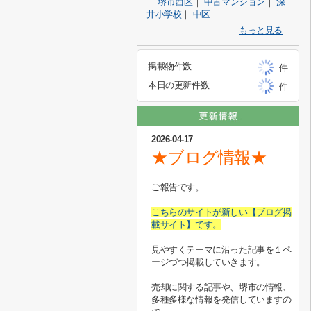
｜
堺市西区
｜
中古マンション
｜
深
井小学校
｜
中区
｜
もっと見る
掲載物件数
件
本日の更新件数
件
2026-04-17
★ブログ情報★
ご報告です。
こちらのサイトが新しい【ブログ掲
載サイト】です。
見やすくテーマに沿った記事を１ペ
ージづつ掲載していきます。
売却に関する記事や、堺市の情報、
多種多様な情報を発信していますの