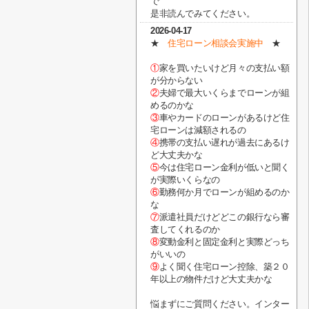
で
是非読んでみてください。
2026-04-17
★
住宅ローン相談会実施中
★
①
家を買いたいけど月々の支払い額
が分からない
②
夫婦で最大いくらまでローンが組
めるのかな
③
車やカードのローンがあるけど住
宅ローンは減額されるの
④
携帯の支払い遅れが過去にあるけ
ど大丈夫かな
⑤
今は住宅ローン金利が低いと聞く
が実際いくらなの
⑥
勤務何か月でローンが組めるのか
な
⑦
派遣社員だけどどこの銀行なら審
査してくれるのか
⑧
変動金利と固定金利と実際どっち
がいいの
⑨
よく聞く住宅ローン控除、築２０
年以上の物件だけど大丈夫かな
悩まずにご質問ください。インター