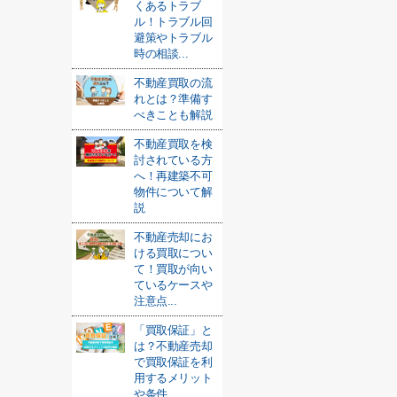
くあるトラブ
ル！トラブル回
避策やトラブル
時の相談...
不動産買取の流
れとは？準備す
べきことも解説
不動産買取を検
討されている方
へ！再建築不可
物件について解
説
不動産売却にお
ける買取につい
て！買取が向い
ているケースや
注意点...
「買取保証」と
は？不動産売却
で買取保証を利
用するメリット
や条件...