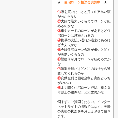
★
住宅ローン相談会実施中
★
①
家を買いたいけど月々の支払い額
が分からない
②
夫婦で最大いくらまでローンが組
めるのかな
③
車やカードのローンがあるけど住
宅ローンは減額されるの
④
携帯の支払い遅れが過去にあるけ
ど大丈夫かな
⑤
今は住宅ローン金利が低いと聞く
が実際いくらなの
⑥
勤務何か月でローンが組めるのか
な
⑦
派遣社員だけどどこの銀行なら審
査してくれるのか
⑧
変動金利と固定金利と実際どっち
がいいの
⑨
よく聞く住宅ローン控除、築２０
年以上の物件だけど大丈夫かな
悩まずにご質問ください。インター
ネットサイトの情報ではなく、実際
の実務の状況ををお伝えさせて頂き
ます。