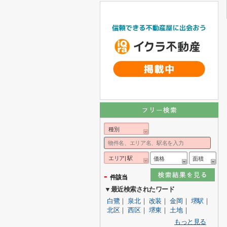
種別
エリア| 駅
価格
面積
-
件該当
▼最近検索されたワード
白鷺
｜
泉北
｜
改装
｜
金岡
｜
堺駅
｜
北区
｜
西区
｜
堺東
｜
土地
｜
もっと見る