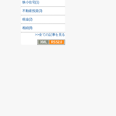
狭小住宅(1)
不動産投資(3)
税金(2)
相続(8)
>>全ての記事を見る
XML
RSS2.0