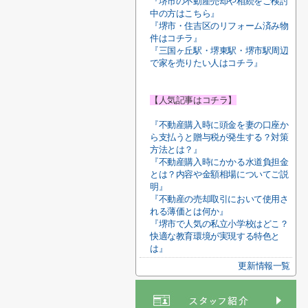
『堺市の不動産売却や相続をご検討
中の方はこちら』
『堺市・住吉区のリフォーム済み物
件はコチラ』
『三国ヶ丘駅・堺東駅・堺市駅周辺
で家を売りたい人はコチラ』
【人気記事はコチラ】
『不動産購入時に頭金を妻の口座か
ら支払うと贈与税が発生する？対策
方法とは？』
『不動産購入時にかかる水道負担金
とは？内容や金額相場についてご説
明』
『不動産の売却取引において使用さ
れる薄価とは何か』
『堺市で人気の私立小学校はどこ？
快適な教育環境が実現する特色と
は』
更新情報一覧