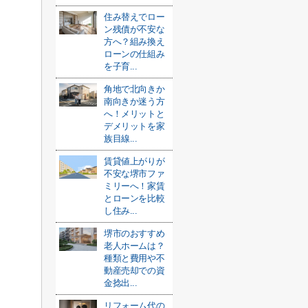
住み替えでロー
ン残債が不安な
方へ？組み換え
ローンの仕組み
を子育...
角地で北向きか
南向きか迷う方
へ！メリットと
デメリットを家
族目線...
賃貸値上がりが
不安な堺市ファ
ミリーへ！家賃
とローンを比較
し住み...
堺市のおすすめ
老人ホームは？
種類と費用や不
動産売却での資
金捻出...
リフォーム代の