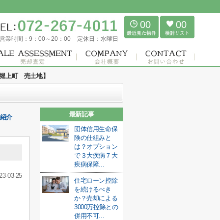
00
00
営業時間：
9：00～20：00
定休日：
水曜日
堀上町 売土地】
最新記事
ご紹介
団体信用生命保
険の仕組みと
は？オプション
で３大疾病７大
疾病保障...
23-03-25
住宅ローン控除
を続けるべき
か？売却による
3000万控除との
併用不可...