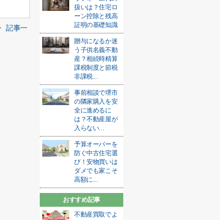
扱いは？住宅ロ
ーン控除と残高
証明の基礎知識
記事一
介
贈与になるか迷
う子供名義不動
産？相続時精算
課税制度と節税
非課税...
事前相談で堺市
の隣家購入を安
全に進めるに
は？不動産屋が
入らない...
予算オーバーを
防ぐ中古住宅選
び！安物買いは
ダメでも家こそ
高額に...
おすすめ記事
不動産買取でよ