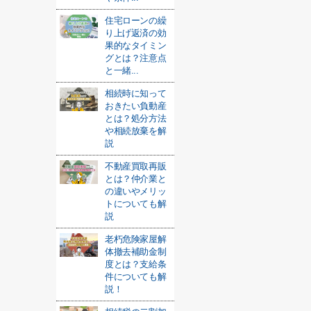
住宅ローンの繰
り上げ返済の効
果的なタイミン
グとは？注意点
と一緒...
相続時に知って
おきたい負動産
とは？処分方法
や相続放棄を解
説
不動産買取再販
とは？仲介業と
の違いやメリッ
トについても解
説
老朽危険家屋解
体撤去補助金制
度とは？支給条
件についても解
説！