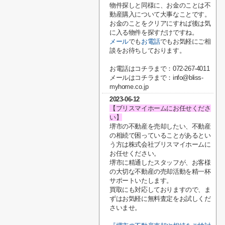
物件探しと同様に、お金のことは不
動産購入について大事なことです。
お金のことをクリアにすれば後は気
に入る物件を探すだけですね。
メール
でも
お電話
でもお気軽にご相
談をお待ちしております。
お電話はコチラまで：072-267-4011
メールはコチラまで：info@bliss-
myhome.co.jp
2023-06-12
【ブリスマイホームにお任せくださ
い】
堺市の不動産を売却したい、不動産
の相続で困っていることがあるとい
う方は株式会社ブリスマイホームに
お任せください。
堺市に精通したスタッフが、お客様
の大切な不動産の売却活動を精一杯
サポートいたします。
買取にも対応しておりますので、ま
ずはお気軽に無料査定をお試しくだ
さいませ。