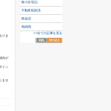
狭小住宅(1)
不動産投資(3)
。
税金(2)
相続(8)
。
>>全ての記事を見る
ありま
XML
RSS2.0
傾向が
ポイン
りませ