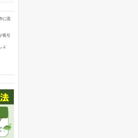
件に流
が長引
しょ