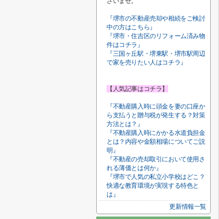
さいませ。
『堺市の不動産売却や相続をご検討
中の方はこちら』
『堺市・住吉区のリフォーム済み物
件はコチラ』
『三国ヶ丘駅・堺東駅・堺市駅周辺
で家を売りたい人はコチラ』
【人気記事はコチラ】
『不動産購入時に頭金を妻の口座か
ら支払うと贈与税が発生する？対策
方法とは？』
『不動産購入時にかかる水道負担金
とは？内容や金額相場についてご説
明』
『不動産の売却取引において使用さ
れる薄価とは何か』
『堺市で人気の私立小学校はどこ？
快適な教育環境が実現する特色と
は』
更新情報一覧