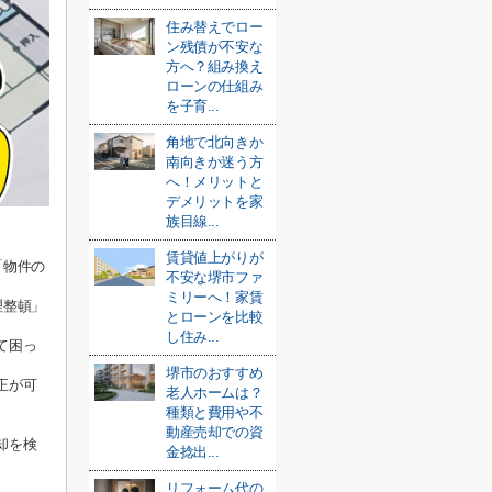
住み替えでロー
ン残債が不安な
方へ？組み換え
ローンの仕組み
を子育...
角地で北向きか
南向きか迷う方
へ！メリットと
デメリットを家
族目線...
賃貸値上がりが
「物件の
不安な堺市ファ
ミリーへ！家賃
理整頓」
とローンを比較
し住み...
て困っ
堺市のおすすめ
正が可
老人ホームは？
種類と費用や不
動産売却での資
却を検
金捻出...
リフォーム代の