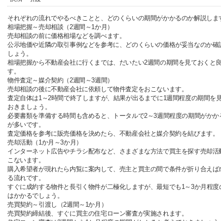
それぞれの流れでやるべきことと、どのくらいの期間がかかるのか解説しま
相場把握～売却相談（2週間～1か月）
売却相談の前に価格相場などを調べます。
公示地価や近隣の取引事例などを参考に、どのくらいの価格が妥当なのか確
しょう。
相場把握から不動産会社に行くまでは、だいたい2週間の期間を見ておくと
す。
物件査定～媒介契約（2週間～3週間）
売却相談の後に不動産会社に依頼して物件査定をおこないます。
査定自体は1～2時間で終了しますが、結果が出るまでに1週間程度の期間を
おきましょう。
必要書類を準備する時間も含めると、トータルで2～3週間程度の期間がかか
が多いです。
査定価格を参考に販売価格を決めたら、不動産会社と媒介契約を結びます。
売却活動（1か月～3か月）
インターネット広告やチラシ配布など、さまざまな方法で買主を探す売却活
こないます。
購入希望者が現れたら内覧に案内して、売主と買主の間で条件が折り合えば
る流れです。
すぐに成約する物件と長引く物件が二極化しますが、最短でも1～3か月程度
はかかるでしょう。
売買契約～引渡し（2週間～1か月）
売買契約締結後、すぐに買主の住宅ローン審査が実施されます。