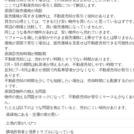
ここでは不動産売却が長引く原因について解説します。
原因①販売価格が高額
販売価格が高すぎる物件は、不動産売却が長引く傾向があります。
買主の心理としては、できるだけ安い物件を買いたいと思っているはずです
周辺の相場と比較して、高い販売価格になっていませんか。
同じような条件の物件があれば、安い物件から売れていきます。
リフォームを施した金額がそのまま販売価格に上乗せできるとは限りません
価格が原因で長引く場合は、販売価格を見直せば不動産売却できる可能性が
す。
原因②売却時期が閑散期
不動産売却には、売れやすい時期とそうでない時期があります。
2月～3月の期間は転居者が増えるため、不動産売却しやすい時期です。
反対に7～8月は暑さが原因で内覧希望者が少なくなり、不動産売却が長引く
あります。
不動産売却の時期を少しでも短縮したい場合は、売却時期にも配慮するのが
トです。
原因③物件の抱える問題
物件の抱える問題がネックになって、不動産売却が長引くケースも少なくあ
ん。
たとえば以下のような問題を抱えていると、売れにくい傾向があります。
過疎地にある・交通の便が悪い
土地の形がいびつ
隣地所有者と境界トラブルになっている