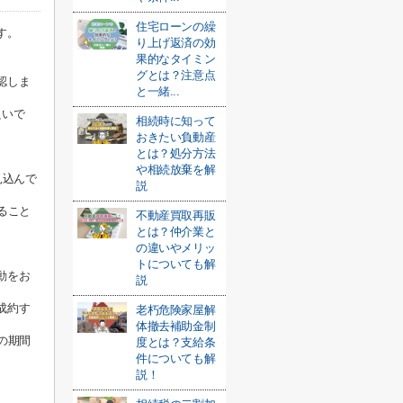
住宅ローンの繰
す。
り上げ返済の効
果的なタイミン
グとは？注意点
認しま
と一緒...
良いで
相続時に知って
おきたい負動産
とは？処分方法
や相続放棄を解
見込んで
説
ること
不動産買取再販
とは？仲介業と
の違いやメリッ
トについても解
動をお
説
成約す
老朽危険家屋解
体撤去補助金制
の期間
度とは？支給条
件についても解
説！