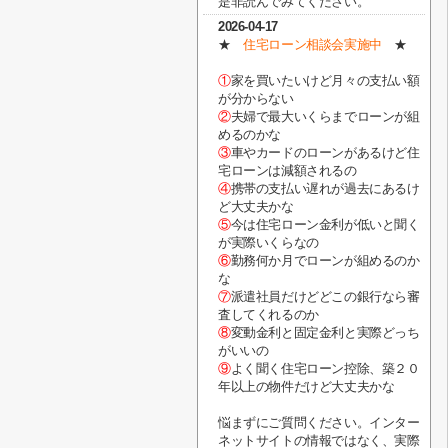
是非読んでみてください。
2026-04-17
★
住宅ローン相談会実施中
★
①
家を買いたいけど月々の支払い額
が分からない
②
夫婦で最大いくらまでローンが組
めるのかな
③
車やカードのローンがあるけど住
宅ローンは減額されるの
④
携帯の支払い遅れが過去にあるけ
ど大丈夫かな
⑤
今は住宅ローン金利が低いと聞く
が実際いくらなの
⑥
勤務何か月でローンが組めるのか
な
⑦
派遣社員だけどどこの銀行なら審
査してくれるのか
⑧
変動金利と固定金利と実際どっち
がいいの
⑨
よく聞く住宅ローン控除、築２０
年以上の物件だけど大丈夫かな
悩まずにご質問ください。インター
ネットサイトの情報ではなく、実際