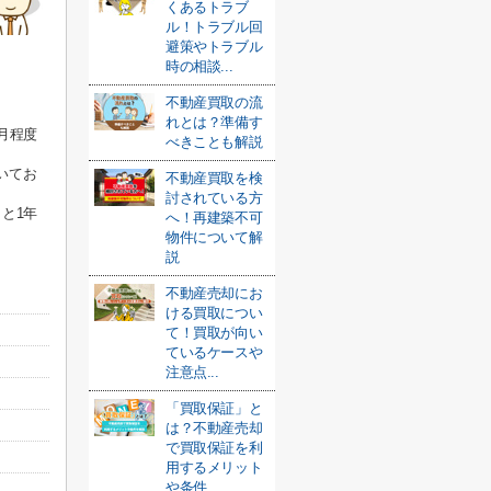
くあるトラブ
ル！トラブル回
避策やトラブル
時の相談...
。
不動産買取の流
れとは？準備す
月程度
べきことも解説
いてお
不動産買取を検
討されている方
と1年
へ！再建築不可
物件について解
説
不動産売却にお
ける買取につい
て！買取が向い
ているケースや
注意点...
「買取保証」と
は？不動産売却
で買取保証を利
用するメリット
や条件...