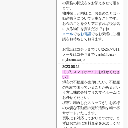
の実務の状況ををお伝えさせて頂き
ます。
物件探しと同様に、お金のことは不
動産購入について大事なことです。
お金のことをクリアにすれば後は気
に入る物件を探すだけですね。
メール
でも
お電話
でもお気軽にご相
談をお待ちしております。
お電話はコチラまで：072-267-4011
メールはコチラまで：info@bliss-
myhome.co.jp
2023-06-12
【ブリスマイホームにお任せくださ
い】
堺市の不動産を売却したい、不動産
の相続で困っていることがあるとい
う方は株式会社ブリスマイホームに
お任せください。
堺市に精通したスタッフが、お客様
の大切な不動産の売却活動を精一杯
サポートいたします。
買取にも対応しておりますので、ま
ずはお気軽に無料査定をお試しくだ