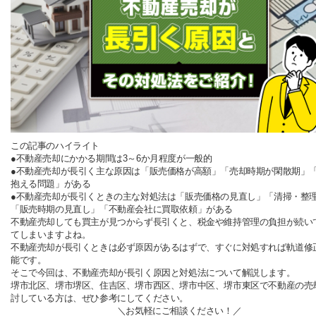
この記事のハイライト
●不動産売却にかかる期間は3～6か月程度が一般的
●不動産売却が長引く主な原因は「販売価格が高額」「売却時期が閑散期」
抱える問題」がある
●不動産売却が長引くときの主な対処法は「販売価格の見直し」「清掃・整
「販売時期の見直し」「不動産会社に買取依頼」がある
不動産売却しても買主が見つからず長引くと、税金や維持管理の負担が続い
てしまいますよね。
不動産売却が長引くときは必ず原因があるはずで、すぐに対処すれば軌道修
能です。
そこで今回は、不動産売却が長引く原因と対処法について解説します。
堺市北区、堺市堺区、住吉区、堺市西区、堺市中区、堺市東区で不動産の売
討している方は、ぜひ参考にしてください。
＼お気軽にご相談ください！／