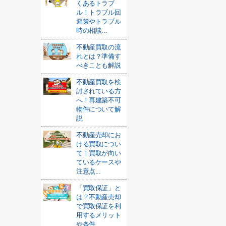
くあるトラブ
ル！トラブル回
避策やトラブル
時の相談...
不動産買取の流
れとは？準備す
べきことも解説
不動産買取を検
討されている方
へ！再建築不可
物件について解
説
不動産売却にお
ける買取につい
て！買取が向い
ているケースや
注意点...
「買取保証」と
は？不動産売却
で買取保証を利
用するメリット
や条件...