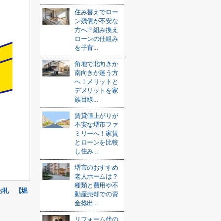
住み替えでロー
ン残債が不安な
方へ？組み換え
ローンの仕組み
を子育...
角地で北向きか
南向きか迷う方
へ！メリットと
デメリットを家
族目線...
賃貸値上がりが
不安な堺市ファ
ミリーへ！家賃
とローンを比較
し住み...
堺市のおすすめ
老人ホームは？
種類と費用や不
お礼 【堀
動産売却での資
金捻出...
リフォーム代の