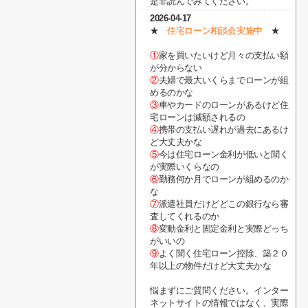
是非読んでみてください。
2026-04-17
★
住宅ローン相談会実施中
★
①
家を買いたいけど月々の支払い額
が分からない
②
夫婦で最大いくらまでローンが組
めるのかな
③
車やカードのローンがあるけど住
宅ローンは減額されるの
④
携帯の支払い遅れが過去にあるけ
ど大丈夫かな
⑤
今は住宅ローン金利が低いと聞く
が実際いくらなの
⑥
勤務何か月でローンが組めるのか
な
⑦
派遣社員だけどどこの銀行なら審
査してくれるのか
⑧
変動金利と固定金利と実際どっち
がいいの
⑨
よく聞く住宅ローン控除、築２０
年以上の物件だけど大丈夫かな
悩まずにご質問ください。インター
ネットサイトの情報ではなく、実際