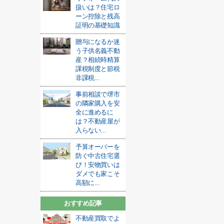
扱いは？住宅ロ
ーン控除と残高
証明の基礎知識
贈与になるか迷
う子供名義不動
産？相続時精算
課税制度と節税
非課税...
事前相談で堺市
の隣家購入を安
全に進めるに
は？不動産屋が
入らない...
予算オーバーを
防ぐ中古住宅選
び！安物買いは
ダメでも家こそ
高額に...
おすすめ記事
不動産買取でよ