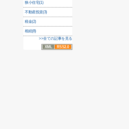
狭小住宅(1)
不動産投資(3)
税金(2)
相続(8)
>>全ての記事を見る
XML
RSS2.0