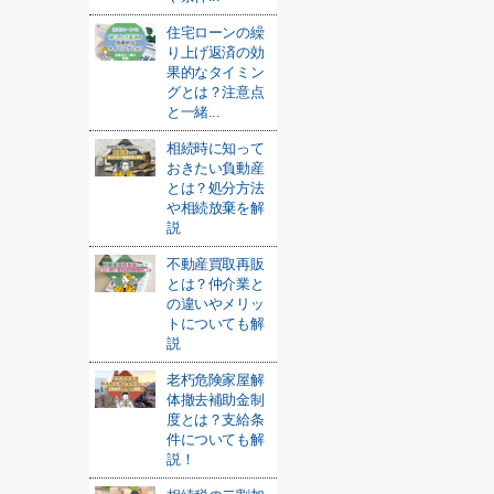
住宅ローンの繰
り上げ返済の効
果的なタイミン
グとは？注意点
と一緒...
相続時に知って
おきたい負動産
とは？処分方法
や相続放棄を解
説
不動産買取再販
とは？仲介業と
の違いやメリッ
トについても解
説
老朽危険家屋解
体撤去補助金制
度とは？支給条
件についても解
説！