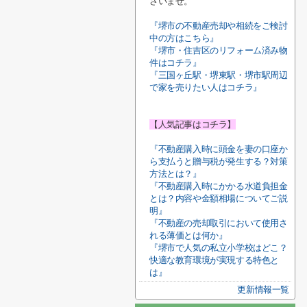
さいませ。
『堺市の不動産売却や相続をご検討
中の方はこちら』
『堺市・住吉区のリフォーム済み物
件はコチラ』
『三国ヶ丘駅・堺東駅・堺市駅周辺
で家を売りたい人はコチラ』
【人気記事はコチラ】
『不動産購入時に頭金を妻の口座か
ら支払うと贈与税が発生する？対策
方法とは？』
『不動産購入時にかかる水道負担金
とは？内容や金額相場についてご説
明』
『不動産の売却取引において使用さ
れる薄価とは何か』
『堺市で人気の私立小学校はどこ？
快適な教育環境が実現する特色と
は』
更新情報一覧