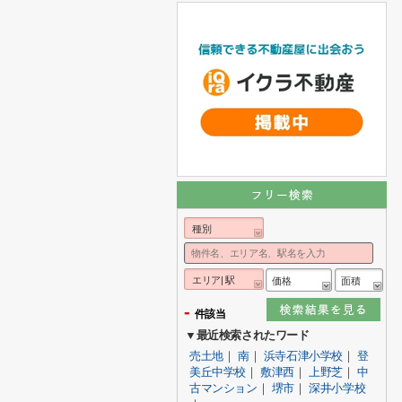
種別
エリア| 駅
価格
面積
-
件該当
▼最近検索されたワード
売土地
｜
南
｜
浜寺石津小学校
｜
登
美丘中学校
｜
敷津西
｜
上野芝
｜
中
古マンション
｜
堺市
｜
深井小学校