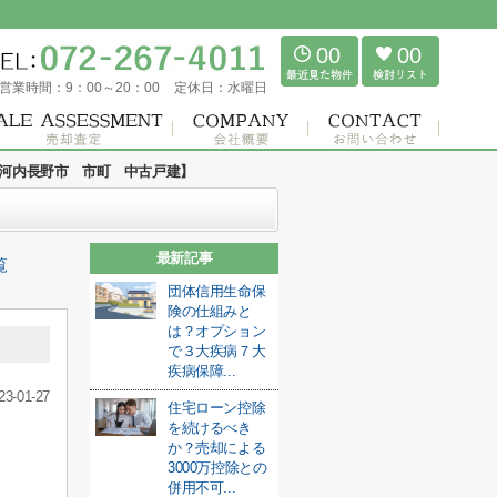
00
00
営業時間：
9：00～20：00
定休日：
水曜日
河内長野市 市町 中古戸建】
最新記事
覧
団体信用生命保
険の仕組みと
は？オプション
で３大疾病７大
疾病保障...
23-01-27
住宅ローン控除
を続けるべき
か？売却による
3000万控除との
併用不可...