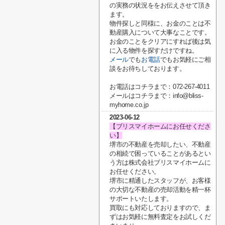
の実務の状況ををお伝えさせて頂き
ます。
物件探しと同様に、お金のことは不
動産購入について大事なことです。
お金のことをクリアにすれば後は気
に入る物件を探すだけですね。
メール
でも
お電話
でもお気軽にご相
談をお待ちしております。
お電話はコチラまで：072-267-4011
メールはコチラまで：info@bliss-
myhome.co.jp
2023-06-12
【ブリスマイホームにお任せくださ
い】
堺市の不動産を売却したい、不動産
の相続で困っていることがあるとい
う方は株式会社ブリスマイホームに
お任せください。
堺市に精通したスタッフが、お客様
の大切な不動産の売却活動を精一杯
サポートいたします。
買取にも対応しておりますので、ま
ずはお気軽に無料査定をお試しくだ