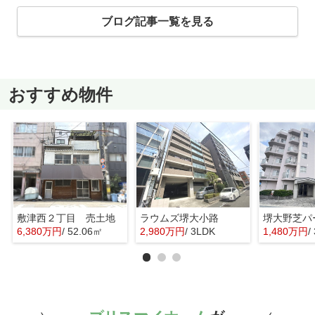
ブログ記事一覧を見る
おすすめ物件
敷津西２丁目 売土地
ラウムズ堺大小路
6,380万円
/ 52.06㎡
2,980万円
/ 3LDK
1,480万円
/