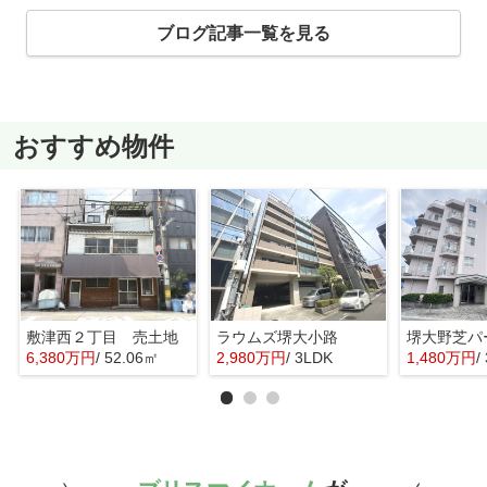
ブログ記事一覧を見る
おすすめ物件
敷津西２丁目 売土地
ラウムズ堺大小路
6,380万円
/ 52.06㎡
2,980万円
/ 3LDK
1,480万円
/