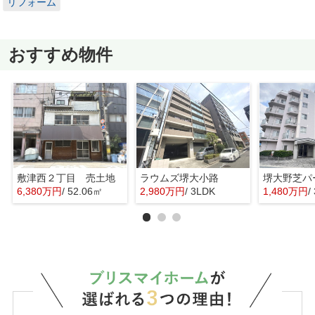
リフォーム
おすすめ物件
敷津西２丁目 売土地
ラウムズ堺大小路
6,380万円
/ 52.06㎡
2,980万円
/ 3LDK
1,480万円
/