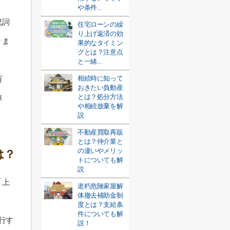
や条件...
祝詞
住宅ローンの繰
り上げ返済の効
りま
果的なタイミン
グとは？注意点
と一緒...
万
相続時に知って
おきたい負動産
とは？処分方法
車
や相続放棄を解
説
不動産買取再販
とは？仲介業と
の違いやメリッ
は？
トについても解
説
「上
老朽危険家屋解
体撤去補助金制
度とは？支給条
件についても解
行す
説！