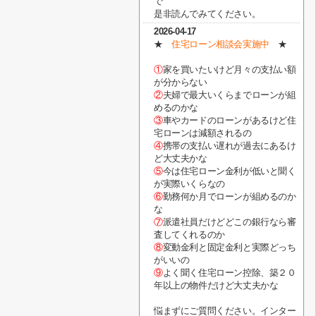
で
是非読んでみてください。
2026-04-17
★
住宅ローン相談会実施中
★
①
家を買いたいけど月々の支払い額
が分からない
②
夫婦で最大いくらまでローンが組
めるのかな
③
車やカードのローンがあるけど住
宅ローンは減額されるの
④
携帯の支払い遅れが過去にあるけ
ど大丈夫かな
⑤
今は住宅ローン金利が低いと聞く
が実際いくらなの
⑥
勤務何か月でローンが組めるのか
な
⑦
派遣社員だけどどこの銀行なら審
査してくれるのか
⑧
変動金利と固定金利と実際どっち
がいいの
⑨
よく聞く住宅ローン控除、築２０
年以上の物件だけど大丈夫かな
悩まずにご質問ください。インター