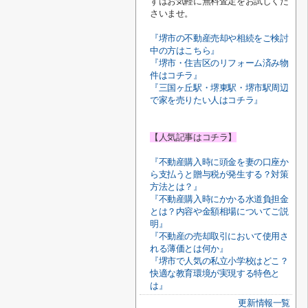
ずはお気軽に無料査定をお試しくだ
さいませ。
『堺市の不動産売却や相続をご検討
中の方はこちら』
『堺市・住吉区のリフォーム済み物
件はコチラ』
『三国ヶ丘駅・堺東駅・堺市駅周辺
で家を売りたい人はコチラ』
【人気記事はコチラ】
『不動産購入時に頭金を妻の口座か
ら支払うと贈与税が発生する？対策
方法とは？』
『不動産購入時にかかる水道負担金
とは？内容や金額相場についてご説
明』
『不動産の売却取引において使用さ
れる薄価とは何か』
『堺市で人気の私立小学校はどこ？
快適な教育環境が実現する特色と
は』
更新情報一覧