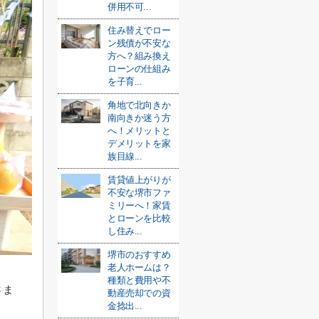
併用不可...
住み替えでロー
ン残債が不安な
方へ？組み換え
ローンの仕組み
を子育...
角地で北向きか
南向きか迷う方
へ！メリットと
デメリットを家
族目線...
賃貸値上がりが
不安な堺市ファ
ミリーへ！家賃
とローンを比較
し住み...
堺市のおすすめ
老人ホームは？
種類と費用や不
さま
動産売却での資
金捻出...