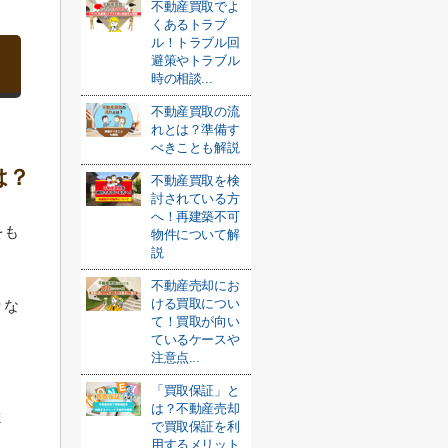
不動産買取でよ
くあるトラブ
ル！トラブル回
避策やトラブル
時の相談...
不動産買取の流
れとは？準備す
べきことも解説
は？
不動産買取を検
討されている方
へ！再建築不可
をも
物件について解
説
不動産売却にお
ける買取につい
りな
て！買取が向い
ているケースや
注意点...
「買取保証」と
は？不動産売却
ま
で買取保証を利
用するメリット