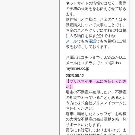
ネットサイトの情報ではなく、実際
の実務の状況ををお伝えさせて頂き
ます。
物件探しと同様に、お金のことは不
動産購入について大事なことです。
お金のことをクリアにすれば後は気
に入る物件を探すだけですね。
メール
でも
お電話
でもお気軽にご相
談をお待ちしております。
お電話はコチラまで：072-267-4011
メールはコチラまで：info@bliss-
myhome.co.jp
2023-06-12
【ブリスマイホームにお任せくださ
い】
堺市の不動産を売却したい、不動産
の相続で困っていることがあるとい
う方は株式会社ブリスマイホームに
お任せください。
堺市に精通したスタッフが、お客様
の大切な不動産の売却活動を精一杯
サポートいたします。
買取にも対応しておりますので、ま