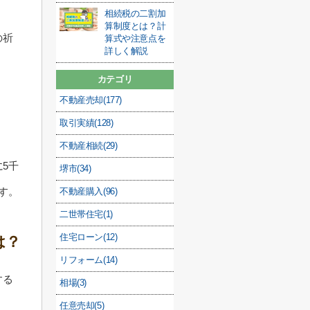
相続税の二割加
算制度とは？計
の祈
算式や注意点を
詳しく解説
カテゴリ
不動産売却(177)
、
取引実績(128)
不動産相続(29)
5千
堺市(34)
す。
不動産購入(96)
二世帯住宅(1)
住宅ローン(12)
は？
リフォーム(14)
する
相場(3)
任意売却(5)