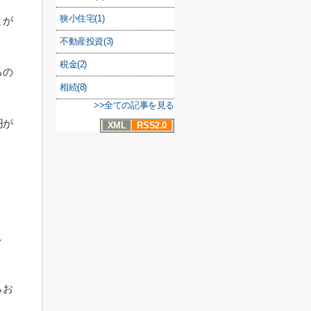
狭小住宅(1)
とが
不動産投資(3)
税金(2)
るの
相続(8)
>>全ての記事を見る
円が
XML
RSS2.0
し
らお