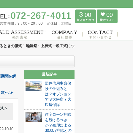
00
00
営業時間：
9：00～20：00
定休日：
水曜日
るときの儀式！地鎮祭・上棟式・竣工式につ
最新記事
却期間を解
団体信用生命保
険の仕組みと
次へ ≫
は？オプション
で３大疾病７大
疾病保障...
つい
住宅ローン控除
を続けるべき
か？売却による
22-10-10
3000万控除との