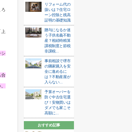
リフォーム代の
ころ
扱いは？住宅ロ
ーン控除と残高
証明の基礎知識
贈与になるか迷
「上
う子供名義不動
産？相続時精算
課税制度と節税
非課税...
ンシ
事前相談で堺市
の隣家購入を安
全に進めるに
も合
は？不動産屋が
入らない...
い。
予算オーバーを
防ぐ中古住宅選
び！安物買いは
ダメでも家こそ
高額に...
おすすめ記事