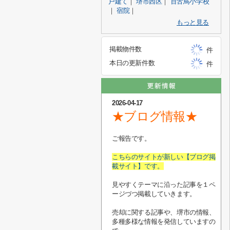
戸建て
｜
堺市西区
｜
百舌鳥小学校
｜
宿院
｜
もっと見る
掲載物件数
件
本日の更新件数
件
2026-04-17
★ブログ情報★
ご報告です。
こちらのサイトが新しい【ブログ掲
載サイト】です。
見やすくテーマに沿った記事を１ペ
ージづつ掲載していきます。
売却に関する記事や、堺市の情報、
多種多様な情報を発信していますの