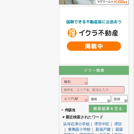
種別
エリア| 駅
価格
面積
-
件該当
▼最近検索されたワード
浜寺石津小学校
｜
堺市中区
｜
堺区
｜
東陶器小学校
｜
新築戸建
｜
新築