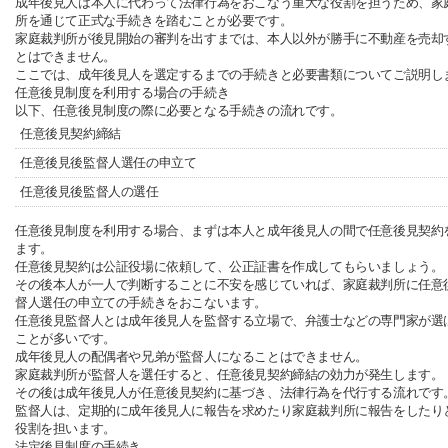
成年後見人は本人に代わって法律行為をおこなう重大な役割を担うため、家
所を通じて正式な手続きを踏むことが必要です。
家庭裁判所が後見開始の審判を出すまでは、本人以外が勝手に不動産を売却
とはできません。
ここでは、成年後見人を選定するまでの手続きと必要書類についてご説明し
任意後見制度を利用する場合の手続き
以下、任意後見制度の際に必要となる手続きの流れです。
任意後見契約締結
任意後見後監督人選任の申立て
任意後見後監督人の選任
任意後見制度を利用する場合、まずは本人と成年後見人の間で任意後見契約
ます。
任意後見契約は公証役場に依頼して、公正証書を作成してもらいましょう。
その後本人が一人で判断することに不安を感じていれば、家庭裁判所に任意
督人選任の申立ての手続きをおこないます。
任意後見監督人とは成年後見人を監督する立場で、弁護士などの専門家が選
ことが多いです。
成年後見人の配偶者や兄弟が監督人になることはできません。
家庭裁判所が監督人を選任すると、任意後見契約締結の効力が発生します。
その後は成年後見人が任意後見契約に基づき、法律行為を代行する流れです
監督人は、定期的に成年後見人に報告を求めたり家庭裁判所に報告をしたり
役割を担います。
法定後見制度の手続き