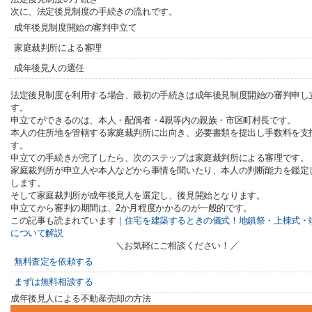
次に、法定後見制度の手続きの流れです。
成年後見制度開始の審判申立て
家庭裁判所による審理
成年後見人の選任
法定後見制度を利用する場合、最初の手続きは成年後見制度開始の審判申し
す。
申立てができるのは、本人・配偶者・4親等内の親族・市区町村長です。
本人の住所地を管轄する家庭裁判所に出向き、必要書類を提出し手数料を支
す。
申立ての手続きが完了したら、次のステップは家庭裁判所による審理です。
家庭裁判所が申立人や本人などから事情を聞いたり、本人の判断能力を鑑定
します。
そして家庭裁判所が成年後見人を選定し、後見開始となります。
申立てから審判の期間は、2か月程度かかるのが一般的です。
この記事も読まれています｜
住宅を建築するときの儀式！地鎮祭・上棟式・
について解説
＼お気軽にご相談ください！／
無料査定を依頼する
まずは無料相談する
成年後見人による不動産売却の方法