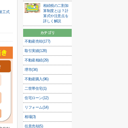
相続税の二割加
算制度とは？計
竣工式
算式や注意点を
詳しく解説
カテゴリ
不動産売却(177)
取引実績(128)
不動産相続(29)
堺市(34)
不動産購入(96)
二世帯住宅(1)
住宅ローン(12)
リフォーム(14)
相場(3)
任意売却(5)