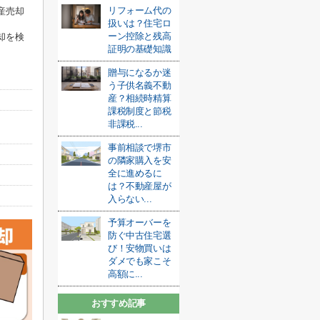
リフォーム代の
産売却
扱いは？住宅ロ
ーン控除と残高
却を検
証明の基礎知識
贈与になるか迷
う子供名義不動
産？相続時精算
課税制度と節税
非課税...
事前相談で堺市
の隣家購入を安
全に進めるに
は？不動産屋が
入らない...
予算オーバーを
防ぐ中古住宅選
び！安物買いは
ダメでも家こそ
高額に...
おすすめ記事