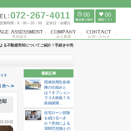
00
00
営業時間：
9：00～20：00
定休日：
水曜日
よる不動産売却についてご紹介！手続きや売
最新記事
リット
団体信用生命保
｜次へ ≫
険の仕組みと
は？オプション
で３大疾病７大
売却
疾病保障...
住宅ローン控除
を続けるべき
22-10-31
か？売却による
3000万控除との