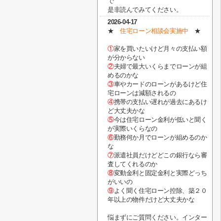
で
是非読んでみてください。
2026-04-17
★
住宅ローン相談会実施中
★
①
家を買いたいけど月々の支払い額
が分からない
②
夫婦で最大いくらまでローンが組
めるのかな
③
車やカードのローンがあるけど住
宅ローンは減額されるの
④
携帯の支払い遅れが過去にあるけ
ど大丈夫かな
⑤
今は住宅ローン金利が低いと聞く
が実際いくらなの
⑥
勤務何か月でローンが組めるのか
な
⑦
派遣社員だけどどこの銀行なら審
査してくれるのか
⑧
変動金利と固定金利と実際どっち
がいいの
⑨
よく聞く住宅ローン控除、築２０
年以上の物件だけど大丈夫かな
悩まずにご質問ください。インター