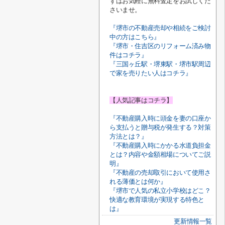
ずはお気軽に無料査定をお試しくだ
さいませ。
『堺市の不動産売却や相続をご検討
中の方はこちら』
『堺市・住吉区のリフォーム済み物
件はコチラ』
『三国ヶ丘駅・堺東駅・堺市駅周辺
で家を売りたい人はコチラ』
【人気記事はコチラ】
『不動産購入時に頭金を妻の口座か
ら支払うと贈与税が発生する？対策
方法とは？』
『不動産購入時にかかる水道負担金
とは？内容や金額相場についてご説
明』
『不動産の売却取引において使用さ
れる薄価とは何か』
『堺市で人気の私立小学校はどこ？
快適な教育環境が実現する特色と
は』
更新情報一覧