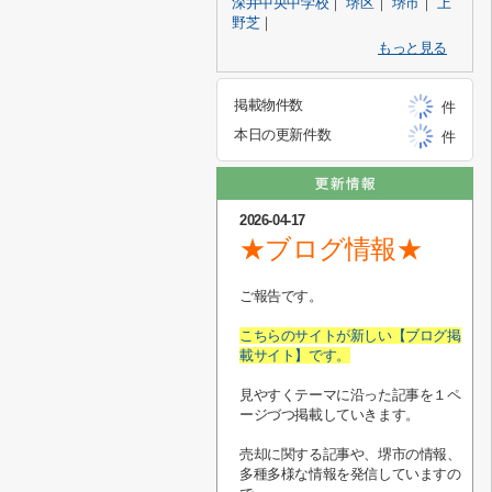
深井中央中学校
｜
堺区
｜
堺市
｜
上
野芝
｜
もっと見る
掲載物件数
件
本日の更新件数
件
2026-04-17
★ブログ情報★
ご報告です。
こちらのサイトが新しい【ブログ掲
載サイト】です。
見やすくテーマに沿った記事を１ペ
ージづつ掲載していきます。
売却に関する記事や、堺市の情報、
多種多様な情報を発信していますの