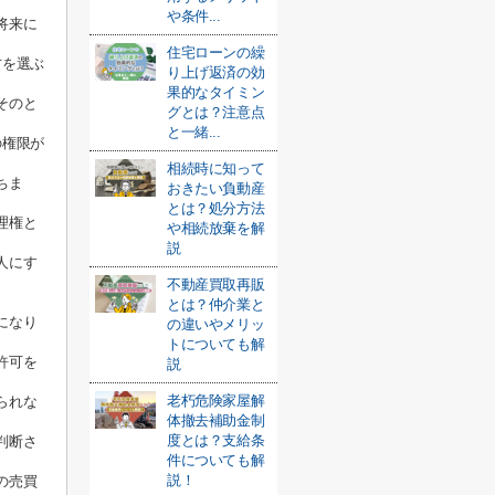
や条件...
将来に
住宅ローンの繰
方を選ぶ
り上げ返済の効
果的なタイミン
そのと
グとは？注意点
と一緒...
の権限が
相続時に知って
ちま
おきたい負動産
とは？処分方法
理権と
や相続放棄を解
説
人にす
不動産買取再販
とは？仲介業と
になり
の違いやメリッ
トについても解
許可を
説
老朽危険家屋解
られな
体撤去補助金制
度とは？支給条
判断さ
件についても解
説！
の売買