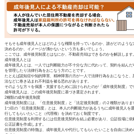
そもそも成年後見人とはどのような権限を持っているのか、誰がどのような
決めるのか、イメージが沸かないという方も多いでしょう。
ここでは、成年後見制度とはなにか、不動産売却はできるのかを解説します
成年後見人とは
成年後見人とは、一人では判断能力が不十分な方に代わって、契約を結んだ
を管理したり法律行為をおこなう方のことです。
たとえば認知症や知的障害、精神障害の方が一人で法律行為をおこなうと、
法などに巻き込まれ不利益を被る恐れがあります。
そのような方々を保護・支援するために設けられたのが「成年後見制度」で
成年後見人は、この成年後見制度に基づき選定されます。
2種類の成年後見制度
成年後見制度には、「任意後見制度」と「法定後見制度」の２種類がありま
1つ目の「任意後見制度」とは、本人の判断能力があるうちに成年後見人を
行してもらいたいこと（代理権）を決めておく制度です。
任意後見制度を利用するには任意後見契約を結ぶ必要があり、公証役場に依
公正証書を作成します。
任意後見制度の特徴は、成年後見人や代行してもらいたいことを自由に決め