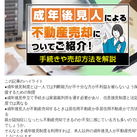
この記事のハイライト
●成年後見制度とは一人では判断能力が不十分な方が不利益を被らないよう
援するための制度
●成年後見申立て手続きは家庭裁判所を通す必要があり、任意後見制度と法
度では異なる
●成年後見人が不動産売却するときは居住用不動産か非居住用不動産かで方
る
親が認知症になったら不動産売却できるのか不安に感じている方も多いので
でしょうか。
そんなとき成年後見制度を利用すれば、本人以外の成年後見人が不動産売却
ようになります。