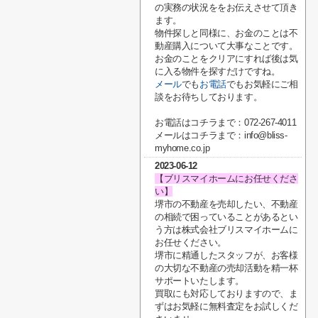
の実務の状況ををお伝えさせて頂き
ます。
物件探しと同様に、お金のことは不
動産購入について大事なことです。
お金のことをクリアにすれば後は気
に入る物件を探すだけですね。
メール
でも
お電話
でもお気軽にご相
談をお待ちしております。
お電話はコチラまで：072-267-4011
メールはコチラまで：info@bliss-
myhome.co.jp
2023-06-12
【ブリスマイホームにお任せくださ
い】
堺市の不動産を売却したい、不動産
の相続で困っていることがあるとい
う方は株式会社ブリスマイホームに
お任せください。
堺市に精通したスタッフが、お客様
の大切な不動産の売却活動を精一杯
サポートいたします。
買取にも対応しておりますので、ま
ずはお気軽に無料査定をお試しくだ