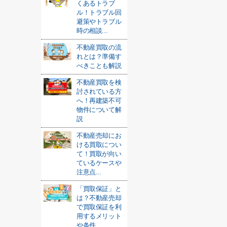
くあるトラブ
ル！トラブル回
避策やトラブル
時の相談...
不動産買取の流
れとは？準備す
べきことも解説
不動産買取を検
討されている方
へ！再建築不可
物件について解
説
不動産売却にお
ける買取につい
て！買取が向い
ているケースや
注意点...
「買取保証」と
は？不動産売却
で買取保証を利
用するメリット
や条件...