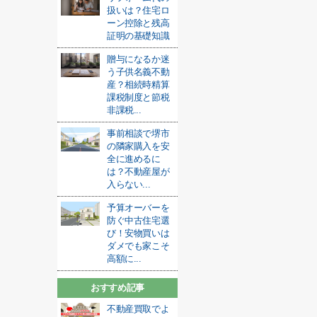
扱いは？住宅ロ
ーン控除と残高
証明の基礎知識
贈与になるか迷
う子供名義不動
産？相続時精算
課税制度と節税
非課税...
事前相談で堺市
の隣家購入を安
全に進めるに
は？不動産屋が
入らない...
予算オーバーを
防ぐ中古住宅選
び！安物買いは
ダメでも家こそ
高額に...
おすすめ記事
不動産買取でよ