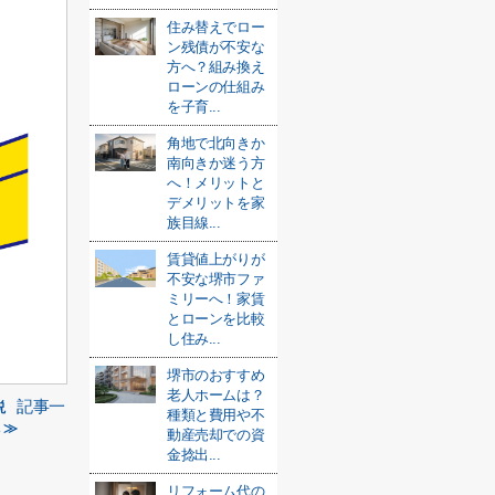
住み替えでロー
ン残債が不安な
方へ？組み換え
ローンの仕組み
を子育...
角地で北向きか
南向きか迷う方
へ！メリットと
デメリットを家
族目線...
賃貸値上がりが
不安な堺市ファ
ミリーへ！家賃
とローンを比較
し住み...
堺市のおすすめ
老人ホームは？
記事一
説
種類と費用や不
 ≫
動産売却での資
金捻出...
リフォーム代の