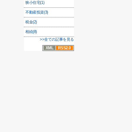
狭小住宅(1)
不動産投資(3)
税金(2)
相続(8)
>>全ての記事を見る
XML
RSS2.0