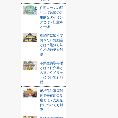
住宅ローンの繰
り上げ返済の効
果的なタイミン
グとは？注意点
と一緒...
相続時に知って
おきたい負動産
とは？処分方法
や相続放棄を解
説
不動産買取再販
とは？仲介業と
の違いやメリッ
トについても解
説
老朽危険家屋解
体撤去補助金制
度とは？支給条
件についても解
説！