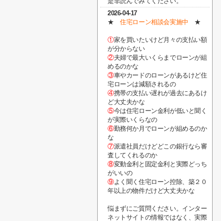
是非読んでみてください。
2026-04-17
★
住宅ローン相談会実施中
★
①
家を買いたいけど月々の支払い額
が分からない
②
夫婦で最大いくらまでローンが組
めるのかな
③
車やカードのローンがあるけど住
宅ローンは減額されるの
④
携帯の支払い遅れが過去にあるけ
ど大丈夫かな
⑤
今は住宅ローン金利が低いと聞く
が実際いくらなの
⑥
勤務何か月でローンが組めるのか
な
⑦
派遣社員だけどどこの銀行なら審
査してくれるのか
⑧
変動金利と固定金利と実際どっち
がいいの
⑨
よく聞く住宅ローン控除、築２０
年以上の物件だけど大丈夫かな
悩まずにご質問ください。インター
ネットサイトの情報ではなく、実際