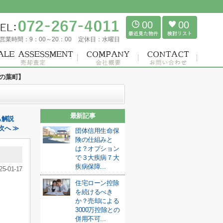
00
00
営業時間：
9：00～20：00
定休日：
水曜日
の葉町】
最新記事
も解説
次へ ≫
団体信用生命保
険の仕組みと
は？オプション
で３大疾病７大
疾病保障...
25-01-17
住宅ローン控除
を続けるべき
か？売却による
3000万控除との
併用不可...