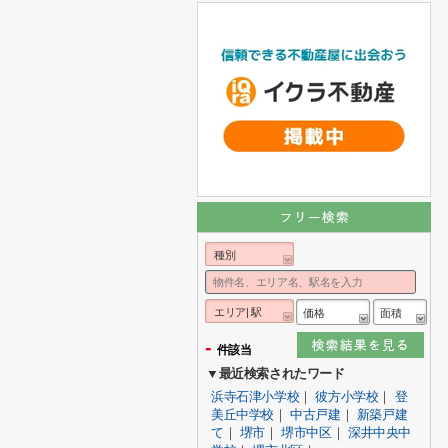
種別
エリア| 駅
価格
面積
-
件該当
▼最近検索されたワード
浜寺石津小学校
｜
彼方小学校
｜
登
美丘中学校
｜
中古戸建
｜
新築戸建
て
｜
堺市
｜
堺市中区
｜
深井中央中