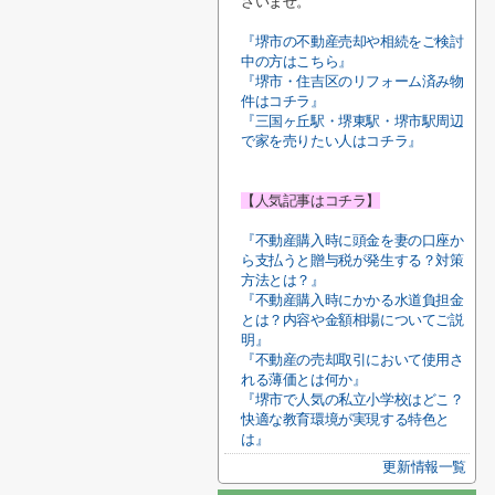
さいませ。
『堺市の不動産売却や相続をご検討
中の方はこちら』
『堺市・住吉区のリフォーム済み物
件はコチラ』
『三国ヶ丘駅・堺東駅・堺市駅周辺
で家を売りたい人はコチラ』
【人気記事はコチラ】
『不動産購入時に頭金を妻の口座か
ら支払うと贈与税が発生する？対策
方法とは？』
『不動産購入時にかかる水道負担金
とは？内容や金額相場についてご説
明』
『不動産の売却取引において使用さ
れる薄価とは何か』
『堺市で人気の私立小学校はどこ？
快適な教育環境が実現する特色と
は』
更新情報一覧