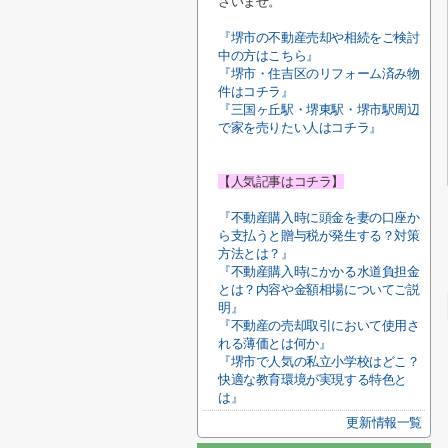
さいませ。
『堺市の不動産売却や相続をご検討
中の方はこちら』
『堺市・住吉区のリフォーム済み物
件はコチラ』
『三国ヶ丘駅・堺東駅・堺市駅周辺
で家を売りたい人はコチラ』
【人気記事はコチラ】
『不動産購入時に頭金を妻の口座か
ら支払うと贈与税が発生する？対策
方法とは？』
『不動産購入時にかかる水道負担金
とは？内容や金額相場についてご説
明』
『不動産の売却取引において使用さ
れる薄価とは何か』
『堺市で人気の私立小学校はどこ？
快適な教育環境が実現する特色と
は』
更新情報一覧