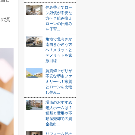
住み替えでロー
ン残債が不安な
方へ？組み換え
却の流
ローンの仕組み
を子育...
角地で北向きか
南向きか迷う方
へ！メリットと
デメリットを家
族目線...
賃貸値上がりが
不安な堺市ファ
ミリーへ！家賃
とローンを比較
し住み...
堺市のおすすめ
老人ホームは？
種類と費用や不
動産売却での資
金捻出...
リフォーム代の