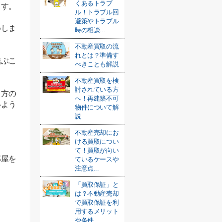
くあるトラブ
ます。
ル！トラブル回
避策やトラブル
めしま
時の相談...
不動産買取の流
れとは？準備す
結ぶこ
べきことも解説
不動産買取を検
討されている方
る方の
へ！再建築不可
いよう
物件について解
説
不動産売却にお
。
ける買取につい
て！買取が向い
部屋を
ているケースや
注意点...
「買取保証」と
は？不動産売却
で買取保証を利
用するメリット
や条件...