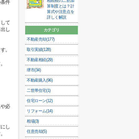
相続税の二割加
の条件
算制度とは？計
算式や注意点を
詳しく解説
として
き出し
カテゴリ
不動産売却(177)
取引実績(128)
ます。
不動産相続(29)
す。
堺市(34)
不動産購入(96)
二世帯住宅(1)
住宅ローン(12)
れや必
リフォーム(14)
相場(3)
確にし
任意売却(5)
す。