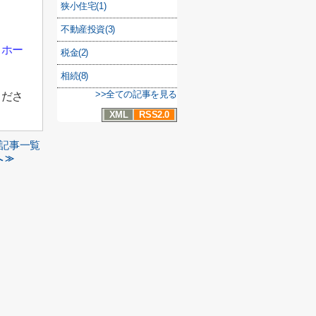
狭小住宅(1)
不動産投資(3)
イホー
税金(2)
相続(8)
>>全ての記事を見る
くださ
XML
RSS2.0
記事一覧
 ≫