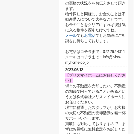
の実務の状況ををお伝えさせて頂き
ます。
物件探しと同様に、お金のことは不
動産購入について大事なことです。
お金のことをクリアにすれば後は気
に入る物件を探すだけですね。
メール
でも
お電話
でもお気軽にご相
談をお待ちしております。
お電話はコチラまで：072-267-4011
メールはコチラまで：info@bliss-
myhome.co.jp
2023-06-12
【ブリスマイホームにお任せくださ
い】
堺市の不動産を売却したい、不動産
の相続で困っていることがあるとい
う方は株式会社ブリスマイホームに
お任せください。
堺市に精通したスタッフが、お客様
の大切な不動産の売却活動を精一杯
サポートいたします。
買取にも対応しておりますので、ま
ずはお気軽に無料査定をお試しくだ