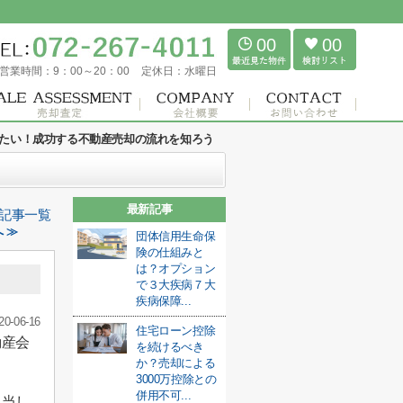
00
00
営業時間：
9：00～20：00
定休日：
水曜日
たい！成功する不動産売却の流れを知ろう
最新記事
記事一覧
 ≫
団体信用生命保
険の仕組みと
は？オプション
で３大疾病７大
疾病保障...
20-06-16
住宅ローン控除
動産会
を続けるべき
か？売却による
3000万控除との
併用不可...
担当し