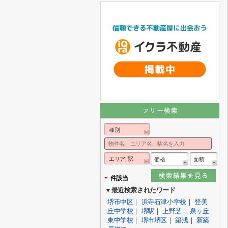
種別
エリア| 駅
価格
面積
-
件該当
▼最近検索されたワード
堺市中区
｜
浜寺石津小学校
｜
登美
丘中学校
｜
堺駅
｜
上野芝
｜
泉ヶ丘
東中学校
｜
堺市堺区
｜
築浅
｜
新築