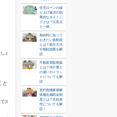
住宅ローンの繰
り上げ返済の効
果的なタイミン
グとは？注意点
と一緒...
相続時に知って
おきたい負動産
とは？処分方法
や相続放棄を解
ましょ
説
不動産買取再販
とは？仲介業と
の違いやメリッ
トについても解
説
こと
老朽危険家屋解
体撤去補助金制
度とは？支給条
までス
件についても解
説！