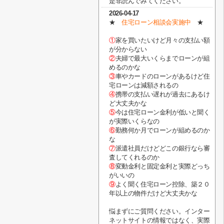
是非読んでみてください。
2026-04-17
★
住宅ローン相談会実施中
★
①
家を買いたいけど月々の支払い額
が分からない
②
夫婦で最大いくらまでローンが組
めるのかな
③
車やカードのローンがあるけど住
宅ローンは減額されるの
④
携帯の支払い遅れが過去にあるけ
ど大丈夫かな
⑤
今は住宅ローン金利が低いと聞く
が実際いくらなの
⑥
勤務何か月でローンが組めるのか
な
⑦
派遣社員だけどどこの銀行なら審
査してくれるのか
⑧
変動金利と固定金利と実際どっち
がいいの
⑨
よく聞く住宅ローン控除、築２０
年以上の物件だけど大丈夫かな
悩まずにご質問ください。インター
ネットサイトの情報ではなく、実際