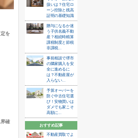
扱いは？住宅ロ
ーン控除と残高
証明の基礎知識
贈与になるか迷
う子供名義不動
査定を
産？相続時精算
課税制度と節税
非課税...
事前相談で堺市
の隣家購入を安
全に進めるに
は？不動産屋が
入らない...
予算オーバーを
防ぐ中古住宅選
び！安物買いは
ダメでも家こそ
高額に...
境界確
おすすめ記事
不動産買取でよ