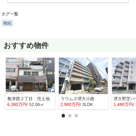
タグ一覧
相続
おすすめ物件
敷津西２丁目 売土地
ラウムズ堺大小路
6,380万円
/ 52.06㎡
2,980万円
/ 3LDK
1,480万円
/