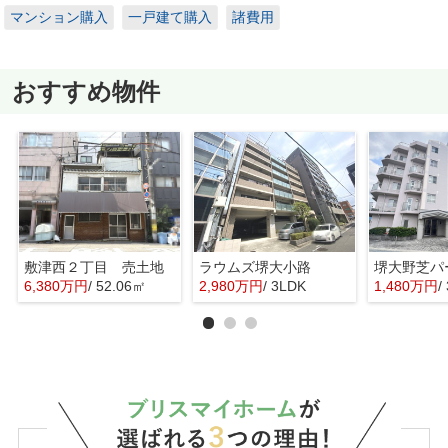
マンション購入
一戸建て購入
諸費用
おすすめ物件
敷津西２丁目 売土地
ラウムズ堺大小路
6,380万円
/ 52.06㎡
2,980万円
/ 3LDK
1,480万円
/