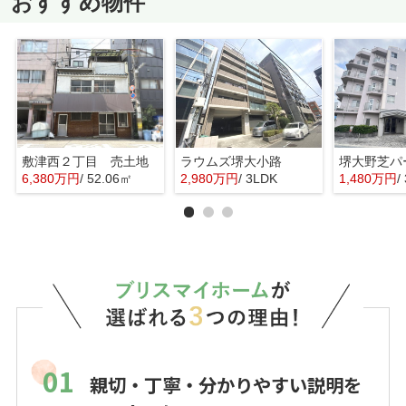
おすすめ物件
敷津西２丁目 売土地
ラウムズ堺大小路
6,380万円
/ 52.06㎡
2,980万円
/ 3LDK
1,480万円
/
01
親切・丁寧・分かりやすい説明を